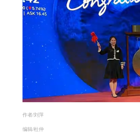
作者/刘萍
编辑/杜仲