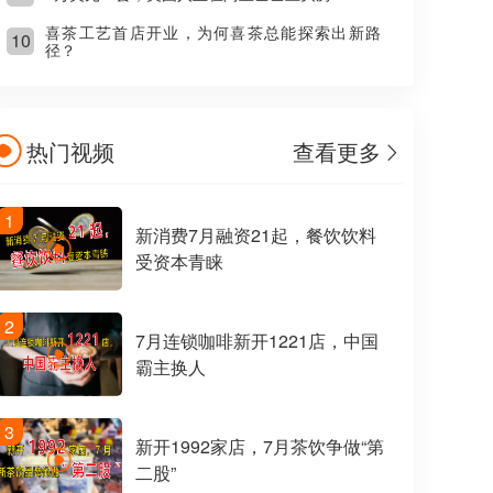
喜茶工艺首店开业，为何喜茶总能探索出新路
10
径？
热门视频
查看更多
1
新消费7月融资21起，餐饮饮料
受资本青睐
2
7月连锁咖啡新开1221店，中国
霸主换人
3
新开1992家店，7月茶饮争做“第
二股”