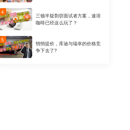
4
三顿半疑剽窃面试者方案，速溶
咖啡已经这么玩了？
5
悄悄提价，库迪与瑞幸的价格竞
争下去了?