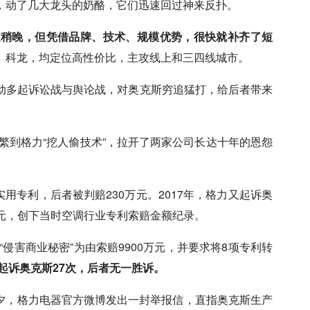
，动了几大龙头的奶酪，它们迅速回过神来反扑。
道稍晚，但凭借品牌、技术、规模优势，很快就补齐了短
、科龙，均定位高性价比，主攻线上和三四线城市。
动多起诉讼战与舆论战，对奥克斯穷追猛打，给后者带来
频繁到格力“挖人偷技术”，拉开了两家公司长达十年的恩怨
实用专利，后者被判赔230万元。2017年，格力又起诉奥
0万元，创下当时空调行业专利索赔金额纪录。
“侵害商业秘密”为由索赔9900万元，并要求将8项专利转
计起诉奥克斯27次，后者无一胜诉。
夕，格力电器官方微博发出一封举报信，直指奥克斯生产