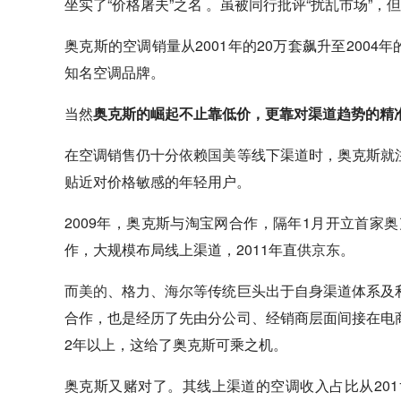
坐实了“价格屠夫”之名 。虽被同行批评“扰乱市场”
奥克斯的空调销量从2001年的20万套飙升至2004
知名空调品牌。
当然
奥克斯的崛起不止靠低价，更靠对渠道趋势的精
在空调销售仍十分依赖
国美
等线下渠道时，奥克斯就
贴近对价格敏感的年轻用户。
2009年，奥克斯与淘宝网合作，隔年1月开立首家奥
作，大规模布局线上渠道，2011年直供
京东
。
而
美的
、格力、
海尔
等传统巨头出于自身渠道体系及
合作，也是经历了先由分公司、经销商层面间接在电
2年以上，这给了奥克斯可乘之机。
奥克斯又赌对了。其线上渠道的空调收入占比从2011