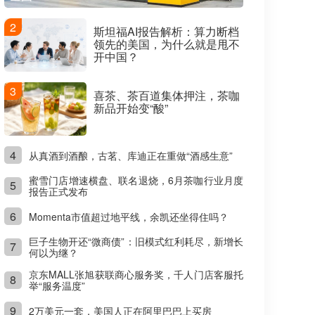
2
斯坦福AI报告解析：算力断档
领先的美国，为什么就是甩不
开中国？
3
喜茶、茶百道集体押注，茶咖
新品开始变“酸”
4
从真酒到酒酿，古茗、库迪正在重做“酒感生意”
蜜雪门店增速横盘、联名退烧，6月茶咖行业月度
5
报告正式发布
6
Momenta市值超过地平线，余凯还坐得住吗？
巨子生物开还“微商债”：旧模式红利耗尽，新增长
7
何以为继？
京东MALL张旭获联商心服务奖，千人门店客服托
8
举“服务温度”
9
2万美元一套，美国人正在阿里巴巴上买房