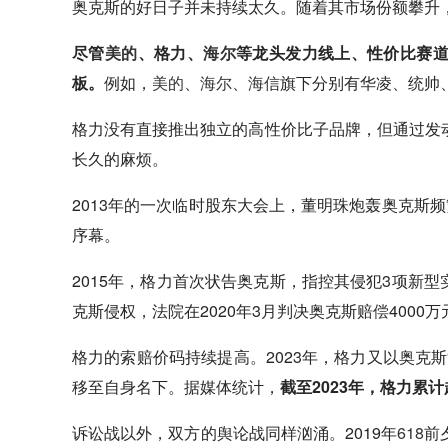
奥克斯的好日子并未持续太久。随着其市场份额攀升
尽管
美的
、格力、
海尔
等龙头发力线上、性价比赛
板。
例如，
美的
、
海尔
、
海信
旗下分别有华凌、统帅
格力没有直接推出独立的高性价比子品牌，但通过发
长久的麻烦。
2013年的一次临时股东大会上，董明珠炮轰奥克斯
序幕。
2015年，格力首次状告奥克斯，指控其侵犯3项新型
克斯侵权，法院在2020年3月判决奥克斯赔偿400
格力的索赔价码持续提高。2023年，格力又以奥克斯
移至自身名下。据媒体统计，
截至2023年，格力累
诉讼战以外，双方的舆论战同样汹涌。2019年
618
前