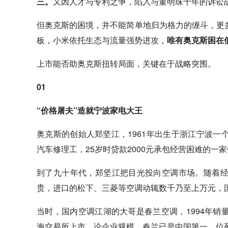
三。
又因人才与专利之争，陷入与董明珠十年的诉讼
但奥克斯的困境，并不能简单地归为格力的缠斗，更
板，小米依托生态与流量强势进攻，
唯有奥克斯困在
上市能否助奥克斯扭转局面，关键在于战略突围。
01
“价格屠夫”造就宁波家电大王
奥克斯的创始人郑坚江，1961年出生于浙江宁波
汽车修理工，25岁时贷款2000元承包经营困难的
到了九十年代，郑坚江把目光投向空调市场。随着
贵，进口的松下、三菱等空调动辄数千乃至上万元，
当时，国内空调江湖的大哥是春兰空调，1994年销
海交易所上市。论企业规模，春兰已是中国第一、位