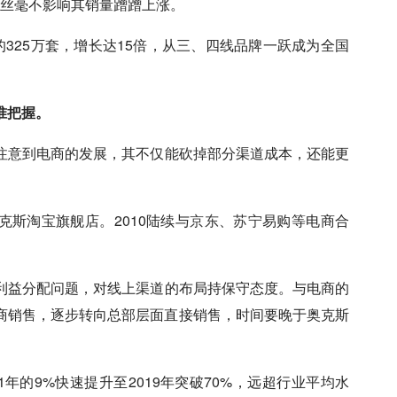
，但丝毫不影响其销量蹭蹭上涨。
年的325万套，增长达15倍，从三、四线品牌一跃成为全国
准把握。
注意到电商的发展，其不仅能砍掉部分渠道成本，还能更
克斯淘宝旗舰店。2010陆续与
京东
、
苏宁
易购等电商合
利益分配问题，对线上渠道的布局持保守态度。与电商的
商销售，逐步转向总部层面直接销售，时间要晚于奥克斯
年的9%快速提升至2019年突破70%，远超行业平均水