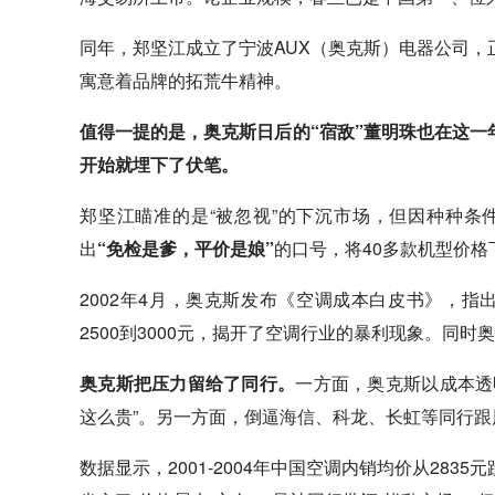
同年，郑坚江成立了宁波AUX（奥克斯）电器公司，
寓意着品牌的拓荒牛精神。
值得一提的是，奥克斯日后的“宿敌”董明珠也在这
开始就埋下了伏笔。
郑坚江瞄准的是“被忽视”的下沉市场，但因种种条
出
“免检是爹，平价是娘”
的口号，将40多款机型价格
2002年4月，奥克斯发布《空调成本白皮书》，指出
2500到3000元，揭开了空调行业的暴利现象。同时
奥克斯把压力留给了同行。
一方面，奥克斯以成本透
这么贵”。另一方面，倒逼
海信
、科龙、长虹等同行跟
数据显示，2001-2004年中国空调内销均价从2835