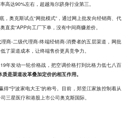
率高达90%左右，超越
海尔
跻身行业第三。
7年底，奥克斯试点“网批模式”，通过网上批发向经销商、代
小奥直卖”APP向工厂下单，没有中间商赚差价。
理商-二级代理商-终端经销商-消费者的五层渠道，网批
降低了渠道成本，让终端售价更具竞争力。
019年发动一轮价格战，把空调价格打到比格力低七八百
本质是渠道改革叠加定价的相互作用。
赢得“宁波家电大王”的称号。目前，郑坚江家族控制着从
公司
三星医疗和港股
上市公司
奥克斯国际。