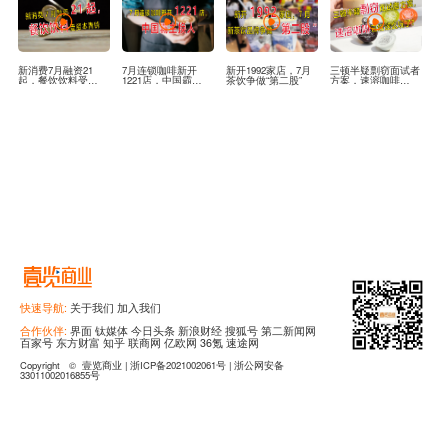
新消费7月融资21
7月连锁咖啡新开
新开1992家店，7月
三顿半疑剽窃面试者
江
起，餐饮饮料受资本
1221店，中国霸主换
茶饮争做“第二股”
方案，速溶咖啡已经
粘
青睐
人
这么玩了？
快速导航:
关于我们
加入我们
合作伙伴:
界面
钛媒体
今日头条
新浪财经
搜狐号
第二新闻网
百家号
东方财富
知乎
联商网
亿欧网
36氪
速途网
Copyright
©
壹览商业 |
浙ICP备2021002061号 |
浙公网安备
33011002016855号