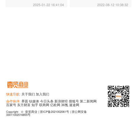
2025-01-22 16:41:04
2022-08-12 10:38:32
快速导航:
关于我们
加入我们
合作伙伴:
界面
钛媒体
今日头条
新浪财经
搜狐号
第二新闻网
百家号
东方财富
知乎
联商网
亿欧网
36氪
速途网
Copyright
©
壹览商业 |
浙ICP备2021002061号 |
浙公网安备
33011002016855号