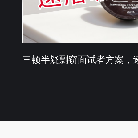
三顿半疑剽窃面试者方案，