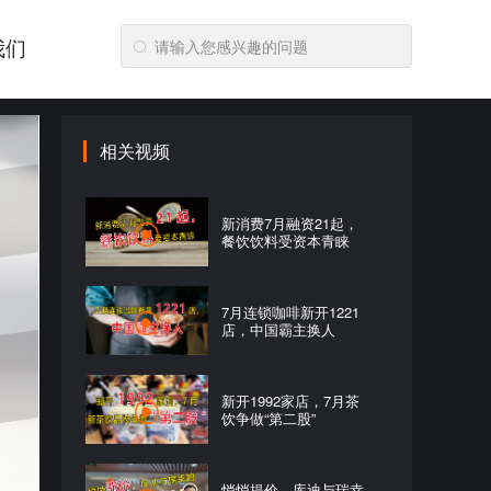
我们
相关视频
新消费7月融资21起，
餐饮饮料受资本青睐
7月连锁咖啡新开1221
店，中国霸主换人
新开1992家店，7月茶
饮争做“第二股”
悄悄提价，库迪与瑞幸