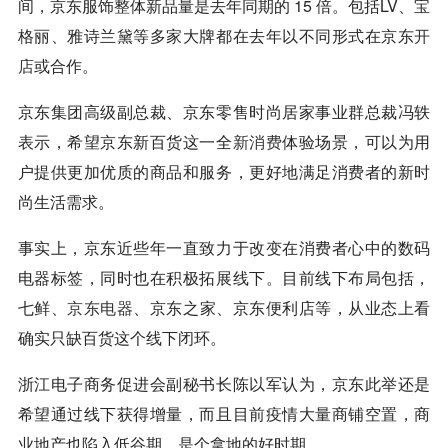
间，京东服饰整体新品量是去年同期的 15 倍。包括LV、宝
格丽、雅诗兰黛等多家大牌都在去年以不同形式在京东
开
店
或合作。
京东集团高级副总裁、京东零售时尚居家事业群总裁冯轶
表示，希望京东新百货这一全
新消费
体验场景，可以为用
户提供更加优质的商品和服务，更好地满足消费者的新时
尚生活需求。
事实上，京东近些年一直致力于改变在消费者心中的数码
电器标签，同时也在积极拓展线下。目前线下布局包括，
七鲜、
京东电器
、京东之家、京东便利店等，从业态上看
确实只缺百货这个线下闭环。
浙江电子商务促进会副秘书长陈以军认为，京东此举还是
希望通过线下获得增量，而且目前疫情大量商铺空置，商
业地产也陷入低谷期，是个拿地的好时期。