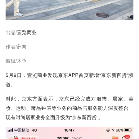
出品/
壹览商业
作者/薛向
编辑/木鱼
5月9日，
壹览商业
发现
京东
APP首页新增“
京东
新百货”频
道。
对此，
京东
方面表示，
京东
已经完成对服饰、居家、美
妆、运动、奢品钟表等业务的商品与服务能力深度整合，
现有时尚居家业务全面升级为“
京东
新百货”。