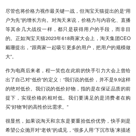
尽管也将价格力视作最关键一战，但淘宝天猫提出的是“用
户为先”的增长方向。对淘天来说，价格力与内容化、直播
等其余几大战役一样，都只是获得用户的手段，而非目
的。正如淘宝天猫2023年618商家大会上，淘天集团CEO
戴珊提出，“跟商家一起吸引更多的用户，把用户的规模做
大”。
作为电商后来者，程一笑也在此前的快手引力大会上曾给
出了自己对“低价”的定义：“我们说的低价，并不是9.9这样
的绝对低价。我们说的低价好物，指的是在保证品质的前
提下，实现价格的相对低。我们要满足的是消费者在购
买“好物”时的高性价比需求。”
很显然，如果说淘天和京东是要重拾低价优势，快手则是
希望公众抛开对“老铁”的成见，“很多人用‘下沉市场’来描述