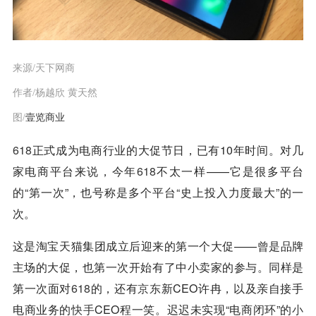
来源/天下网商
作者/杨越欣 黄天然
图/
壹览商业
618
正式成为电商行业的大促节日，已有10年时间。对几
家电商平台来说，今年
618
不太一样——它是很多平台
的“第一次”，也号称是多个平台“史上投入力度最大”的一
次。
这是淘宝天猫集团成立后迎来的第一个大促——曾是品牌
主场的大促，也第一次开始有了中小卖家的参与。同样是
第一次面对
618
的，还有
京东
新CEO许冉，以及亲自接手
电商业务的
快手
CEO程一笑。迟迟未实现“电商闭环”的
小