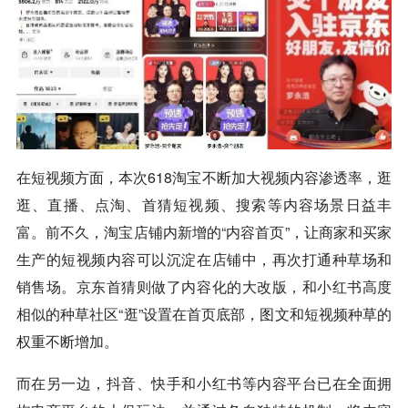
在短视频方面，本次618淘宝不断加大视频内容渗透率，逛
逛、直播、点淘、首猜短视频、搜索等内容场景日益丰
富。前不久，淘宝店铺内新增的“内容首页”，让商家和买家
生产的短视频内容可以沉淀在店铺中，再次打通种草场和
销售场。京东首猜则做了内容化的大改版，和小红书高度
相似的种草社区“逛”设置在首页底部，图文和短视频种草的
权重不断增加。
而在另一边，抖音、快手和小红书等内容平台已在全面拥