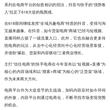
系列在电商平台的似曾相识的招法，抖音与快手的“强势卷
入”拉足了618大促的氛围感。
在618期间继续发挥“全域兴趣电商”特质的抖音，变得与淘
宝越来越像。在抖音，如今货架电商“商城”已经与短视频、
直播同样占据了一级流量入口。此外，它也在融合更多传
统电商的玩法，从去中心化经营向中心化经营场景靠拢，
并借助“爆款、货架和内容驱动”三者商业增长。
主打“信任电商”的快手电商在今年宣布以“短视频+直播”为
核心的内容场域和以“搜索+商城”为核心的“泛货架”场域，
作为未来两大方向。
电商平台作为大促造节的主战场，加码内容应对如今环伺
的外敌，内容平台则通过电商化，不断寻找市场变现突围
的机会。