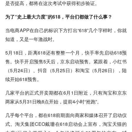
是否提高，都将在这次考试中获得初步验证。
为了“史上最大力度”的618，平台们都做了什么事？
当电商APP在自己的标识下方打出“618”几个字样时，你就
知道，又是一年激战时。
5月18日，距离618还有整整一个月，
快手
率先启动618预
售。
快手
开启预售5天后，
京东
启动预售。紧跟着，
小红书
（5月24日）、
抖音
（5月25日）和淘宝（5月26日），陆
续开始618预售。
几家平台的正式开卖期都在6月1日附近，只有淘宝和
京东
两家从5月31日晚8点开始，提前4小时“抢跑”。
几乎每个平台，都在618前期面向商家和媒体召开了启动仪
式。淘天集团CEO戴珊在618启动会上宣布，淘宝天猫的