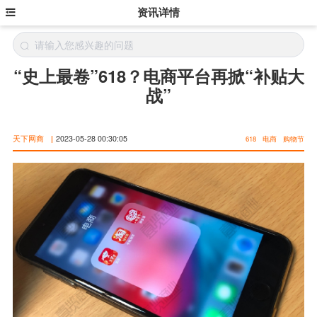
资讯详情
“史上最卷”618？电商平台再掀“补贴大
战”
天下网商
|
2023-05-28 00:30:05
618
电商
购物节