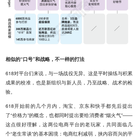
相似的“口号”和战略，不一样的打法
618对平台们来说，与一场战役无异。这是平时操练与积累
成果的校准，也是新组织与新人员，乃至战略、战术的检
验。
618开始前的几个月内，淘宝、京东和快手都先后提出
了“价格力”的概念，也都同时提出要给消费者“烟火气”——
这点很好理解，这两位电商平台的老玩家，共同面临几
个“老生常谈”的基本困境：电商红利减弱，挟内容而兴的平