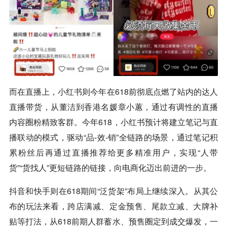
而在直播上，小红书则今年在618前彻底点燃了站内的达人
直播带货，从董洁到香港名媛章小蕙，通过有调性的直播
内容圈粉精致客群。今年618，小红书预计将建立笔记与直
播联动的模式，驱动“品-效-销”全链路的场景，通过笔记积
累粉丝后再通过直播推荐给更多精准用户，实现“人带
货”“货找人”更短链路的链接，向电商化迈出前进的一步。
抖音和快手则在618期间“泛货架”布局上继续深入。从其公
布的玩法来看，跨店满减、定金预售、尾款立减、大牌补
贴等打法，从618前期人群蓄水、预售圈定到成交爆发，一