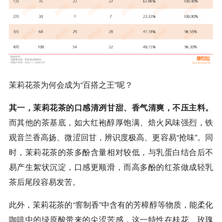
茉莉花茶为何会成为“百搭之王”呢？
其一，茉莉花茶的口感清冽甘甜、香气清爽，不压主料。
而其他的茶基底，如大红袍醇厚饱满、焙火风味强烈，铁
观音兰香高扬、微涩回甘，辨识度极高、更容易“抢味”。同
时，茉莉花茶的茶多酚含量相对较低，与乳蛋白结合后不
易产生絮状沉淀，口感更顺滑，而高多酚的红茶做成轻乳
茶后尾段容易发苦。
此外，茉莉花茶的“窨制香”中含有的芳樟醇等物质，能柔化
咖啡
中的绿原酸带来的尖涩苦感，这一特性在桂花、玫瑰