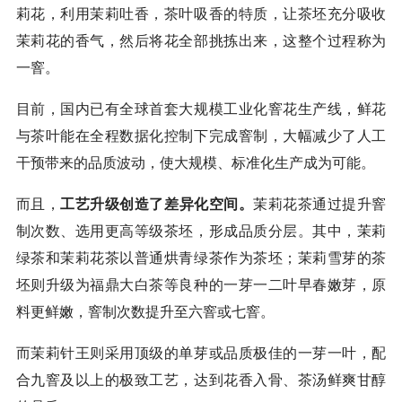
莉花，利用茉莉吐香，茶叶吸香的特质，让茶坯充分吸收
茉莉花的香气，然后将花全部挑拣出来，这整个过程称为
一窨。
目前，国内已有全球首套大规模工业化窨花生产线，鲜花
与茶叶能在全程数据化控制下完成窨制，大幅减少了人工
干预带来的品质波动，使大规模、标准化生产成为可能。
而且，
工艺升级创造了差异化空间。
茉莉花茶通过提升窨
制次数、选用更高等级茶坯，形成品质分层。其中，茉莉
绿茶和茉莉花茶以普通烘青绿茶作为茶坯；茉莉雪芽的茶
坯则升级为福鼎大白茶等良种的一芽一二叶早春嫩芽，原
料更鲜嫩，窨制次数提升至六窨或七窨。
而茉莉针王则采用顶级的单芽或品质极佳的一芽一叶，配
合九窨及以上的极致工艺，达到花香入骨、茶汤鲜爽甘醇