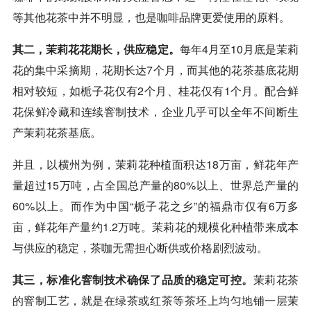
等其他花茶中并不明显，也是
咖啡
品牌更爱使用的原料。
其二，茉莉花花期长，供应稳定。
每年4月至10月底是茉莉
花的集中采摘期，花期长达7个月，而其他的花茶基底花期
相对较短，如栀子花仅有2个月、桂花仅有1个月。配合鲜
花保鲜冷藏和连续窨制技术，企业几乎可以全年不间断生
产茉莉花茶基底。
并且，以横州为例，茉莉花种植面积达18万亩，鲜花年产
量超过15万吨，占全国总产量的80%以上、世界总产量的
60%以上。而作为中国“栀子花之乡”的福鼎市仅有6万多
亩，鲜花年产量约1.2万吨。茉莉花的规模化种植带来成本
与供应的稳定，茶咖无需担心断供或价格剧烈波动。
其三，标准化窨制技术确保了品质的稳定可控。
茉莉花茶
的窨制工艺，就是在绿茶或红茶等茶坯上均匀地铺一层茉