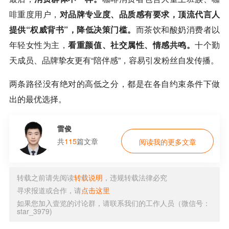
啡
重度用户，
对品牌专业度、品质感有要求，顶流代言人
提供“权威背书”，降低决策门槛。
而茶饮和酸奶消费者以
年轻女性为主，
看重颜值、社交属性、情感共鸣。
十个勤
天成员、品牌挚友更有“陪伴感”，容易引发粉丝自发传播。
两条路径没有绝对的高低之分，都是在各自约束条件下做
出的最优选择。
雷俊
共
115
篇文章
阅读我的更多文章
转载之前请先阅读
转载说明
，违规转载法律必究
寻求报道或合作，请
点击这里
如果您加入壹览的讨论群，请联系我们的工作人员（微信号：
star_3979)