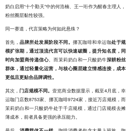
奶白
启用“十个勤天”中的何浩楠、王一珩作为醒春主理人，
粉丝圈层黏性较强。
同一赛道，代言策略为何如此悬殊？
首先，
品牌所处发展阶段不同。
挪瓦
咖啡
和
幸运咖
处于规
模扩张期，通过顶流代言可以快速破圈，提升知名度，同
时向加盟商传递信心
。而
茉莉奶白
和一只酸奶牛
深耕粉丝
群体，通过轻量化运营，与核心圈层建立情感连接，成本
更低且更贴合品牌调性。
其次，
门店规模不同。
壹览商业
数据显示，截至4月底，
幸
运咖
门店数8753家、挪瓦
咖啡
9724家，接近万店规模，而
茉莉奶白
和一只酸奶牛处于千店规模，通过门店规模去摊
薄成本，前者具备更强的承压能力。
最后，
消费群体不一样。
咖啡
消费者包含大量上班族、
咖