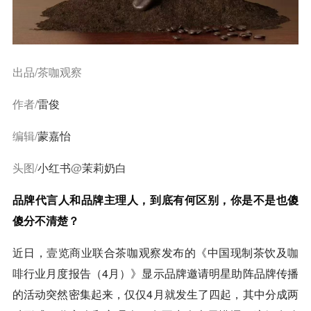
出品/茶咖观察
作者/
雷俊
编辑/
蒙嘉怡
头图/
小红书
@
茉莉奶白
品牌代言人和品牌主理人，到底有何区别，你是不是也傻
傻分不清楚？
近日，
壹览商业
联合茶咖观察发布的《中国现制茶饮及
咖
啡
行业月度报告（4月）》显示品牌邀请明星助阵品牌传播
的活动突然密集起来，仅仅4月就发生了四起，其中分成两