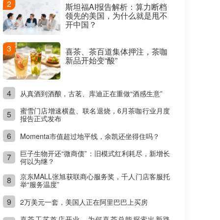
2
斯坦福AI报告解析：算力断档
领先的美国，为什么就是甩不
开中国？
3
喜茶、茶百道集体押注，茶咖
新品开始变“酸”
4
从真酒到酒酿，古茗、库迪正在重做“酒感生意”
蜜雪门店增速横盘、联名退烧，6月茶咖行业月度
5
报告正式发布
6
Momenta市值超过地平线，余凯还坐得住吗？
巨子生物开还“微商债”：旧模式红利耗尽，新增长
7
何以为继？
京东MALL张旭获联商心服务奖，千人门店客服托
8
举“服务温度”
9
2万美元一套，美国人正在阿里巴巴上买房
喜茶工艺首店开业，为何喜茶总能探索出新路