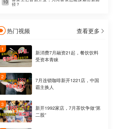
10
径？
热门视频
查看更多
1
新消费7月融资21起，餐饮饮料
受资本青睐
2
7月连锁咖啡新开1221店，中国
霸主换人
3
新开1992家店，7月茶饮争做“第
二股”