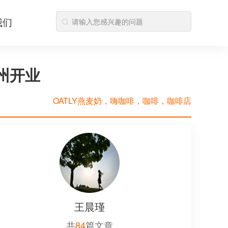
我们
州开业
OATLY燕麦奶，嗨咖啡，咖啡，咖啡店
王晨瑾
共
84
篇文章