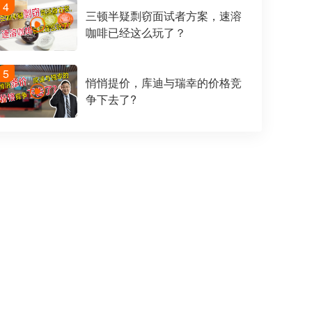
4
三顿半疑剽窃面试者方案，速溶
咖啡已经这么玩了？
5
悄悄提价，库迪与瑞幸的价格竞
争下去了?