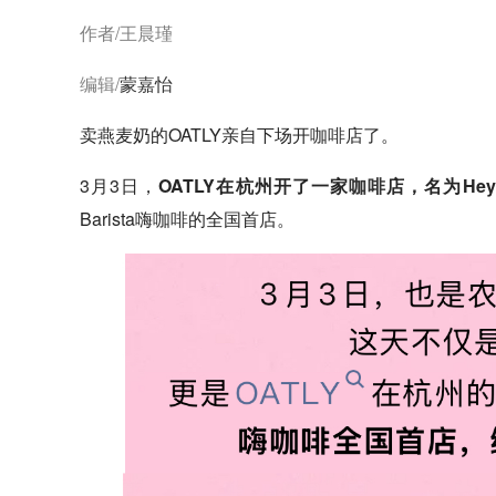
作者/王晨瑾
编辑/
蒙嘉怡
卖燕麦奶的OATLY亲自下场开
咖啡
店了。
3月3日，
OATLY在杭州开了一家
咖啡
店，名为Hey B
Barista嗨
咖啡
的全国首店。