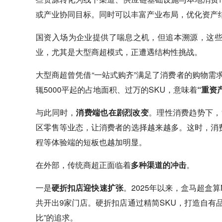
或产业协同目标。同时可以丰富产业布局，优化资产
国资入场为企业提供了喘息之机，但追本溯源，这
业，尤其是大型商超模式，正遭遇结构性挑战。
大型商超曾凭借“一站式购齐”满足了消费者的购物需求
辄5000平起的占地面积、过万的SKU，意味着
“重资
与此同时，
消费端也在剧烈改变
。理性消费趋势下，
区零售等业态，让消费者的选择越来越多。这时，消
程等体验端的短板也越加明显。
在外部，传统商超正面临着
多种渠道的冲击
。
一是
硬折扣店迎快速扩张
。2025年以来，
盒马
超盒算
共开出9家门店。硬折扣店通过精简SKU，打造自有
比”的追求。