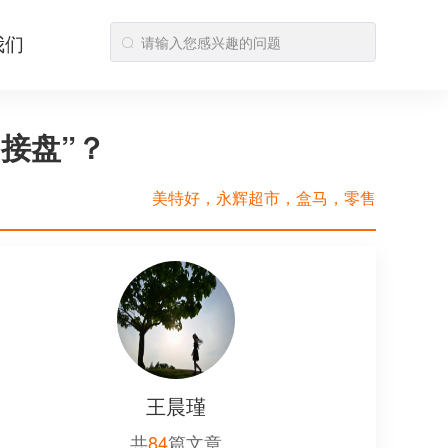
我们
接盘”？
美特好，永辉超市，盒马，零售
王晨瑾
共
84
篇文章