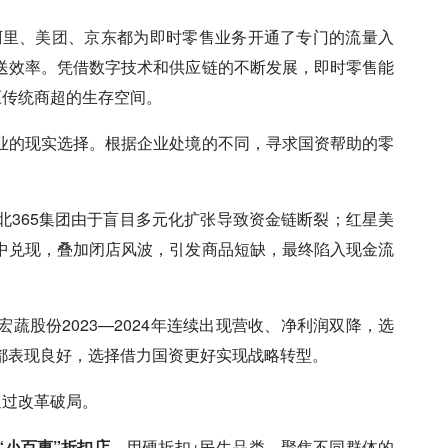
阿里、
美团
、
京东
都为即时零售业务开通了专门的流量入
送效率。凭借数字技术和供应链的不断发展，即时零售能
压传统商超的生存空间。
业的现实选择。根据企业处境的不同，寻求国资帮助的零
北365集团由于盲目多元化扩张导致资金链断裂；红星美
中兑现，叠加闭店风波，引发商品短缺，最终陷入现金流
宏蔬股份2023—2024年连续出现营收、净利润双降，选
都表现良好，选择借力国资更好实现战略转型。
通过改革破局。
“小百惠”折扣店
，用硬折扣+民生品类，聚焦不同群体的