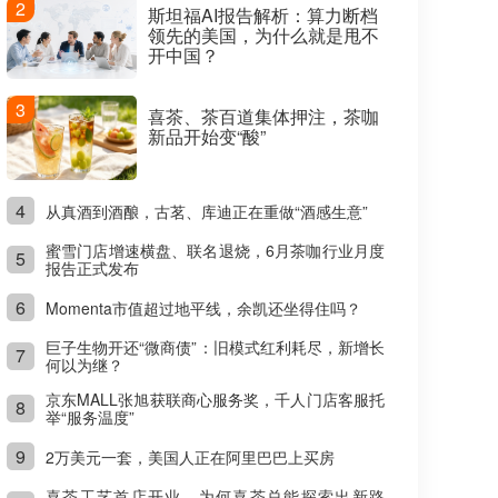
2
斯坦福AI报告解析：算力断档
领先的美国，为什么就是甩不
开中国？
3
喜茶、茶百道集体押注，茶咖
新品开始变“酸”
4
从真酒到酒酿，古茗、库迪正在重做“酒感生意”
蜜雪门店增速横盘、联名退烧，6月茶咖行业月度
5
报告正式发布
6
Momenta市值超过地平线，余凯还坐得住吗？
巨子生物开还“微商债”：旧模式红利耗尽，新增长
7
何以为继？
京东MALL张旭获联商心服务奖，千人门店客服托
8
举“服务温度”
9
2万美元一套，美国人正在阿里巴巴上买房
喜茶工艺首店开业，为何喜茶总能探索出新路