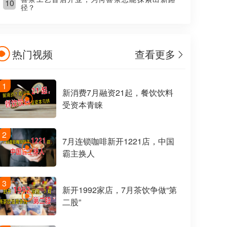
10
径？
热门视频
查看更多
1
新消费7月融资21起，餐饮饮料
受资本青睐
2
7月连锁咖啡新开1221店，中国
霸主换人
3
新开1992家店，7月茶饮争做“第
二股”