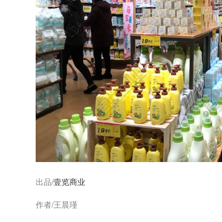
出品/
壹览商业
作者/王晨瑾