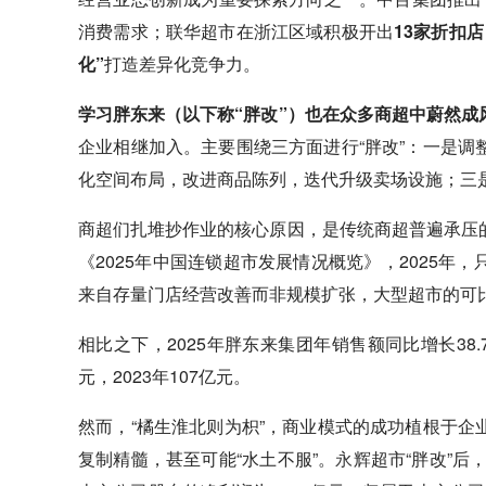
消费需求；联华超市在浙江区域积极开出
13家折扣店
化”
打造差异化竞争力。
学习胖东来（以下称“胖改”）也在众多商超中蔚然成
企业相继加入。主要围绕三方面进行“胖改”：一是
化空间布局，改进商品陈列，迭代升级卖场设施；三
商超们扎堆抄作业的核心原因，是传统商超普遍承压
《2025年中国连锁超市发展情况概览》，2025
来自存量门店经营改善而非规模扩张，大型超市的可
相比之下，2025年胖东来集团年销售额同比增长38.7
元，2023年107亿元。
然而，“橘生淮北则为枳”，商业模式的成功植根于
复制精髓，甚至可能“水土不服”。
永辉
超市“胖改”后