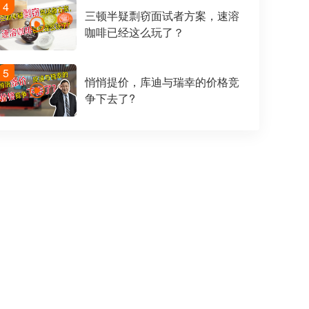
4
三顿半疑剽窃面试者方案，速溶
咖啡已经这么玩了？
5
悄悄提价，库迪与瑞幸的价格竞
争下去了?