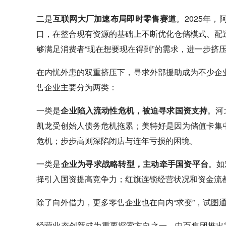
二是
互联网大厂加速布局即时零售赛道
。2025年，
口，在整合现有资源的基础上不断优化仓储模式、配
够满足消费者“现在想要现在得到”的需求，进一步挤
在内忧外患的双重挤压下，寻求外部援助成为不少企
售企业主要分为两类：
一类是
企业陷入流动性危机，被迫寻求国资支持
。河
凯龙受创始人债务危机拖累；美特好是因为储值卡集
危机；步步高则深陷闭店与连年亏损的困境。
一类是
企业为寻求战略转型，主动牵手国资平台
。如
择引入国资提高竞争力；红旗连锁经营状况和资金流
除了向外借力，更多零售企业也在向内“求变”，试图
经营业态创新成为重要探索方向之一。中百集团推出