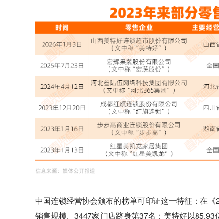
中国连锁经营协会颁布的榜单可印证这一特征：在《202
销售规模、3447家门店跻身第37名；美特好以85.9