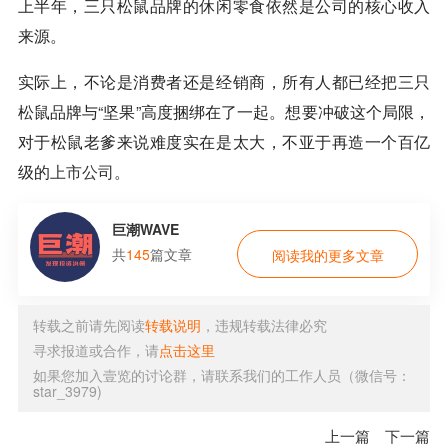
上半年，三只松鼠品牌的休闲零食依然是公司的核心收入
来源。
实际上，不论是消费者还是经销商，所有人都已经把三只
松鼠品牌与“坚果”高度捆绑在了一起。想要冲破这个局限，
对于松鼠老爹来说难度实在是太大，不亚于再造一个百亿
级的
上市公司
。
巨潮WAVE
共
145
篇文章
阅读我的更多文章
转载之前请先阅读
转载说明
，违规转载法律必究
寻求报道或合作，请
点击这里
如果您加入壹览的讨论群，请联系我们的工作人员（微信号：
star_3979)
上一篇
下一篇