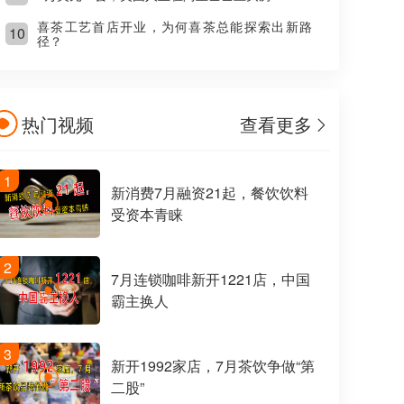
喜茶工艺首店开业，为何喜茶总能探索出新路
10
径？
热门视频
查看更多
1
新消费7月融资21起，餐饮饮料
受资本青睐
2
7月连锁咖啡新开1221店，中国
霸主换人
3
新开1992家店，7月茶饮争做“第
二股”