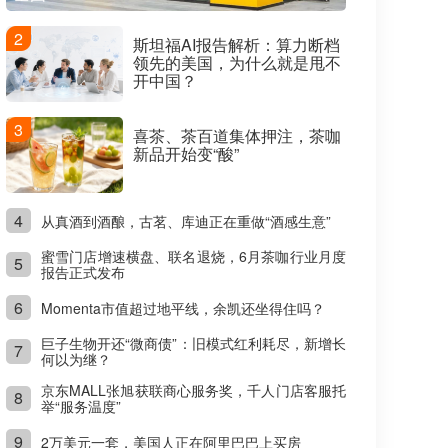
2
斯坦福AI报告解析：算力断档
领先的美国，为什么就是甩不
开中国？
3
喜茶、茶百道集体押注，茶咖
新品开始变“酸”
4
从真酒到酒酿，古茗、库迪正在重做“酒感生意”
蜜雪门店增速横盘、联名退烧，6月茶咖行业月度
5
报告正式发布
6
Momenta市值超过地平线，余凯还坐得住吗？
巨子生物开还“微商债”：旧模式红利耗尽，新增长
7
何以为继？
京东MALL张旭获联商心服务奖，千人门店客服托
8
举“服务温度”
9
2万美元一套，美国人正在阿里巴巴上买房