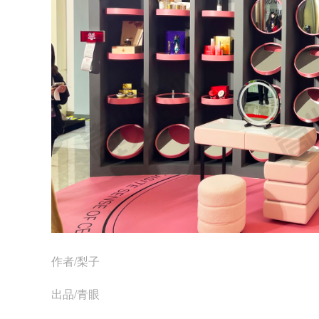
作者/梨子
出品/青眼