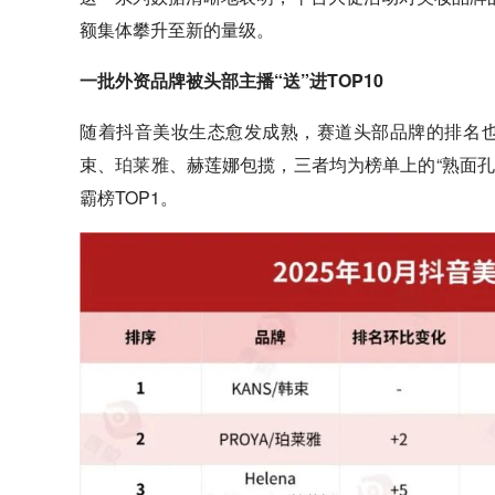
额集体攀升至新的量级。
一批外资品牌被头部主播“送”进TOP10
随着抖音美妆生态愈发成熟，赛道头部品牌的排名也
束、
珀莱雅
、赫莲娜包揽，三者均为榜单上的“熟面孔
霸榜TOP1。