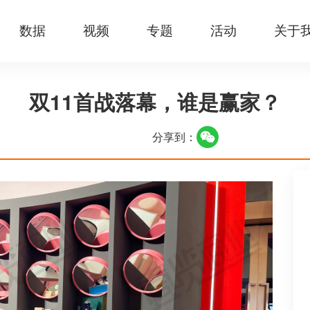
数据
视频
专题
活动
关于
双11首战落幕，谁是赢家？
分享到：