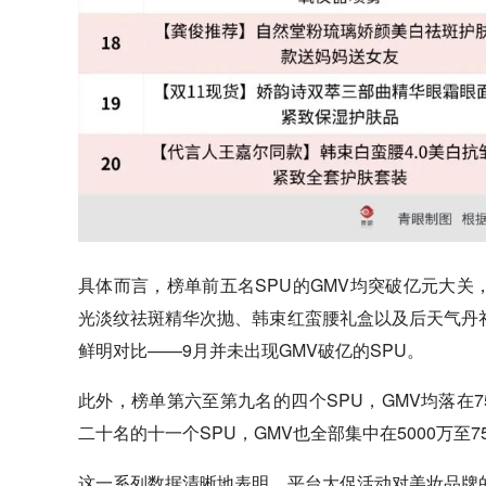
具体而言，榜单前五名SPU的GMV均突破亿元大关，
光淡纹祛斑精华次抛、韩束红蛮腰礼盒以及后天气丹
鲜明对比——9月并未出现GMV破亿的SPU。
此外，榜单第六至第九名的四个SPU，GMV均落在
二十名的十一个SPU，GMV也全部集中在5000万至
这一系列数据清晰地表明，平台大促活动对美妆品牌