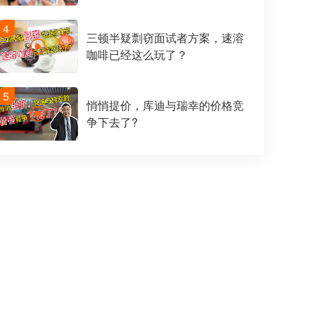
4
三顿半疑剽窃面试者方案，速溶
咖啡已经这么玩了？
5
悄悄提价，库迪与瑞幸的价格竞
争下去了?