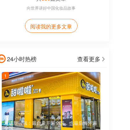
向世界讲好中国化妆品故事
阅读我的更多文章
24小时热榜
查看更多
1
对话甜啦啦：最自豪开遍全国，也最后悔开遍
全国