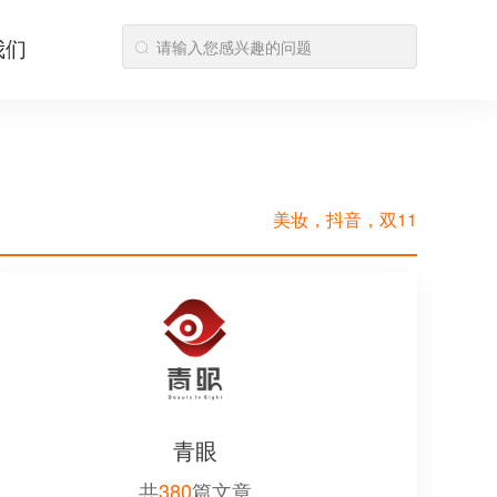
我们
美妆，抖音，双11
青眼
共
380
篇文章