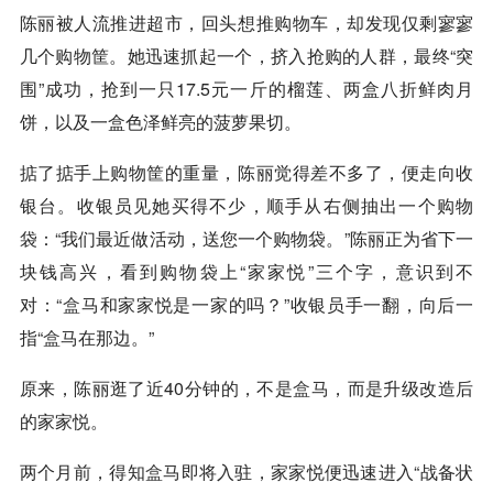
陈丽被人流推进超市，回头想推购物车，却发现仅剩寥寥
几个购物筐。她迅速抓起一个，挤入抢购的人群，最终“突
围”成功，抢到一只17.5元一斤的榴莲、两盒八折鲜肉月
饼，以及一盒色泽鲜亮的菠萝果切。
掂了掂手上购物筐的重量，陈丽觉得差不多了，便走向收
银台。收银员见她买得不少，顺手从右侧抽出一个购物
袋：“我们最近做活动，送您一个购物袋。”陈丽正为省下一
块钱高兴，看到购物袋上“家家悦”三个字，意识到不
对：“
盒马
和家家悦是一家的吗？”收银员手一翻，向后一
指“
盒马
在那边。”
原来，陈丽逛了近40分钟的，不是
盒马
，而是升级改造后
的家家悦。
两个月前，得知
盒马
即将入驻，家家悦便迅速进入“战备状