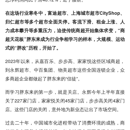
在这场行业寒冬中，富迪超市、上海城市超市CityShop、
归仁超市等多个超市全面关停。客流下滑、租金上涨、人
力成本攀升等多重压力，迫使传统商超开始集体求变，“商
超天花板”胖东来成为行业争相学习的样本，大规模、运动
式的“胖改”历程，开始了。
2023年以来，从嘉百乐、步步高、家家悦这些区域商超，
到
永辉
超市、中百集团、
物美
超市这些全国连锁企业，众
多商超企业都做起了胖东来的“信徒”。
而学习胖东来的第一步，就是
关店
。
永辉
今年上半年直接
关了227家门店，家家悦关闭45家门店，步步高关闭4家门
店。这些门店的关闭，意外地为新业态让出了市场空间。
过去二十年，中国城市化进程带动了消费环境的成熟，商