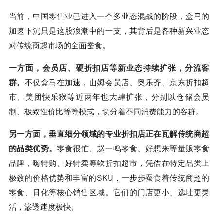
当前，中国零售业已进入一个多业态混战的阶段，盒马的
加速下沉只是这股浪潮中的一支，其背后是各种新兴业态
对传统商超市场的全面蚕食。
一方面，会员店、硬折扣店等新业态持续扩张，分流客
群。
不仅盒马在加速，山姆会员店、奥乐齐、
京东
折扣超
市、
美团
快乐猴等近两年也大肆扩张，分别以仓储会员
制、极致性价比等等模式，切分着不同消费能力的客群。
另一方面，垂直细分领域的专业折扣店正在瓦解传统商超
的品类优势。
零食很忙、赵一鸣零食、好想来等量贩零食
品牌，嗨特购、好特卖等软折扣超市，凭借在特定品类上
极致的价格优势和丰富的SKU，一步步蚕食着传统商超的
零食、日化等核心销售区域。它们的门店更小、选址更灵
活，渗透速度极快。