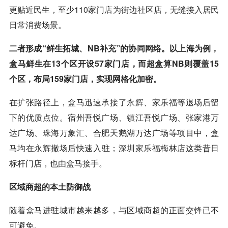
更贴近民生，至少110家门店为街边社区店，无缝接入居民
日常消费场景。
二者形成“鲜生拓城、NB补充”的协同网络。以上海为例，
盒马鲜生在13个区开设57家门店，而超盒算NB则覆盖15
个区，布局159家门店，实现网格化加密。
在扩张路径上，盒马迅速承接了
永辉
、
家乐福
等退场后留
下的优质点位。宿州吾悦广场、镇江吾悦广场、张家港万
达广场、珠海万象汇、合肥天鹅湖万达广场等项目中，盒
马均在
永辉
撤场后快速入驻；深圳
家乐福
梅林店这类昔日
标杆门店，也由盒马接手。
区域商超的本土防御战
随着盒马进驻城市越来越多，与区域商超的正面交锋已不
可避免。