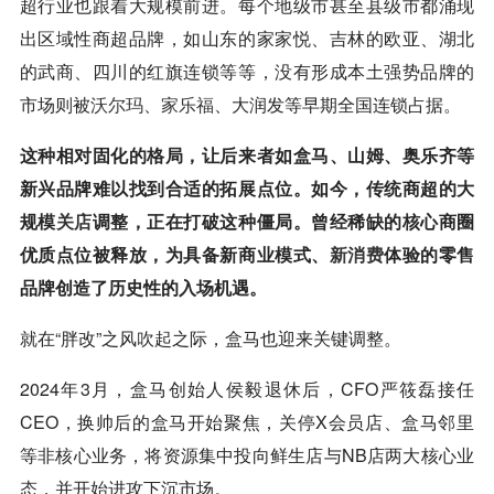
超行业也跟着大规模前进。每个地级市甚至县级市都涌现
出区域性商超品牌，如山东的家家悦、吉林的欧亚、湖北
的武商、四川的红旗连锁等等，没有形成本土强势品牌的
市场则被
沃尔玛
、
家乐福
、大润发等早期全国连锁占据。
这种相对固化的格局，让后来者如盒马、山姆、奥乐齐等
新兴品牌难以找到合适的拓展点位。如今，传统商超的大
规模
关店
调整，正在打破这种僵局。曾经稀缺的核心商圈
优质点位被释放，为具备新商业模式、
新消费
体验的零售
品牌创造了历史性的入场机遇。
就在“胖改”之风吹起之际，盒马也迎来关键调整。
2024年3月，盒马创始人侯毅退休后，CFO严筱磊接任
CEO，换帅后的盒马开始聚焦，关停X会员店、盒马邻里
等非核心业务，将资源集中投向鲜生店与NB店两大核心业
态，并开始进攻下沉市场。