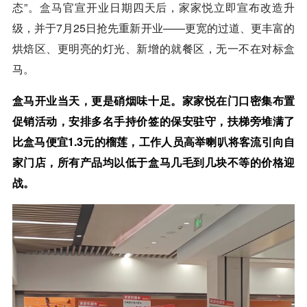
态”。
盒马
官宣开业日期四天后，家家悦立即宣布改造升
级，并于7月25日抢先重新开业——更宽的过道、更丰富的
烘焙区、更明亮的灯光、新增的就餐区，无一不在对标盒
马。
盒马开业当天，更是硝烟味十足。家家悦在门口密集布置
促销活动，安排多名手持价签的保安驻守，扶梯旁堆满了
比盒马便宜1.3元的榴莲，工作人员高举喇叭将客流引向自
家门店，所有产品均以低于盒马几毛到几块不等的价格迎
战。