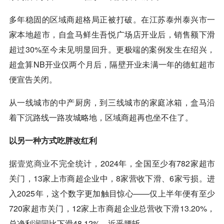
多年稳固的区域商超格局正被打破。在江苏泰州泰兴市一
家本地超市，自盒马鲜生吾悦广场店开业后，销售额下滑
超过30%至今未见明显回升。更极端的案例发生在绍兴，
超盒算NB开业仅两个月后，隔壁开业未满一年的德虹超市
便宣告关闭。
从一线城市的中产厨房，到三线城市的家庭冰箱，盒马沿
着下沉路线一路攻城略地，区域商超再也坐不住了。
以另一种方式吃胖改红利
据
壹览商业
不完全统计，2024年，全国至少有782家超市
关门，13家上市商超企业中，8家营收下滑、6家亏损。进
入2025年，这个数字更加触目惊心——仅上半年便有至少
720家超市关门，12家上市商超企业总营收下滑13.20%，
总净利润同比下滑48.12%，近乎腰斩。