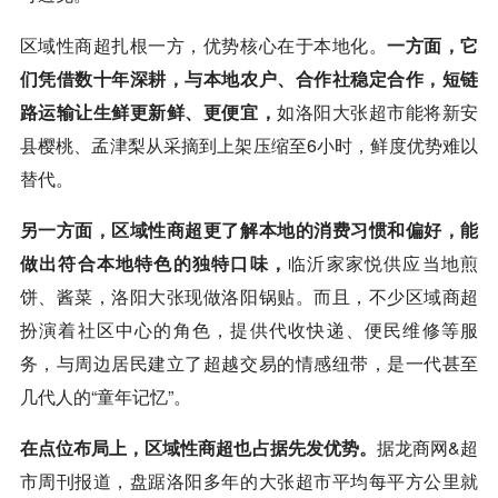
区域性商超扎根一方，优势核心在于本地化。
一方面，它
们凭借数十年深耕，与本地农户、合作社稳定合作，短链
路运输让生鲜更新鲜、更便宜，
如洛阳大张超市能将新安
县樱桃、孟津梨从采摘到上架压缩至6小时，鲜度优势难以
替代。
另一方面，区域性商超更了解本地的消费习惯和偏好，能
做出符合本地特色的独特口味，
临沂家家悦供应当地煎
饼、酱菜，洛阳大张现做洛阳锅贴。而且，不少区域商超
扮演着社区中心的角色，提供代收快递、便民维修等服
务，与周边居民建立了超越交易的情感纽带，是一代甚至
几代人的“童年记忆”。
在点位布局上，区域性商超也占据先发优势。
据龙商网&超
市周刊报道，盘踞洛阳多年的大张超市平均每平方公里就