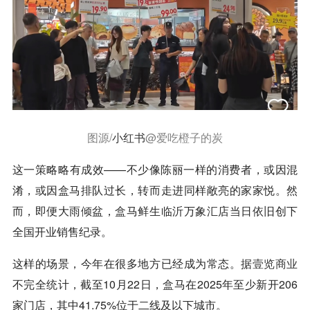
图源/
小红书
@爱吃橙子的炭
这一策略略有成效——不少像陈丽一样的消费者，或因混
淆，或因盒马排队过长，转而走进同样敞亮的家家悦。然
而，即便大雨倾盆，盒马鲜生临沂万象汇店当日依旧创下
全国开业销售纪录。
这样的场景，今年在很多地方已经成为常态。据
壹览商业
不完全统计，截至10月22日，盒马在2025年至少新开206
家门店，其中41.75%位于二线及以下城市。