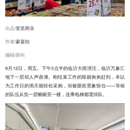
出品/
壹览商业
作者/
蒙嘉怡
编辑/薛向
9月12日，周五。下午3点半的临沂大雨滂沱，临沂万象汇
地下一层却人声鼎沸。刚结束工作的陈丽匆匆赶到，本以
为工作日的雨天能轻松采购，却被眼前景象惊住——等候
的队伍从负一层蜿蜒至一楼，连乘电梯都需排队。