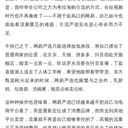
是，曾经举全公司之力为考拉海购引流的方式，在短视频
时代也不再奏效了——不屑于追风口的网易，自己如今也
面临着流量匮乏的难题，引流严选实在是心有余而力不
足。
不得已之下，网易严选只能选择放低身段，将自己摆在了
普通商家的位置，在
京东
、天猫、拼多多、
抖音
四处开旗
舰店，能卖一点算一点。听说罗永浩要在
抖音
直播，丁磊
直接派人送去了人体工学椅，希望他能帮着带带货。东方
甄选刚火起来的时候，网易严选也频繁与之合作，乳胶
枕、垃圾袋、洗碗擦，能卖点啥卖点啥。
这种种操作也意味着，网易严选已经越来越不把自己当电
商平台看了，而是重新定位成了消费品牌，然而去到其他
平台卖货，流量就不再是自己能够掌控的了，高额的流量
采买及营销费用，也直接让网易严选的产品失去了价格的