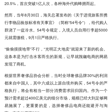
20.5%，首次突破1亿人次，各种海外代购蜂拥而起。
然而，当年8月30日，海关总署发布的《关于进境旅客所携
行李物品验放标准有关事宜》（简称“54号令”），给代购人
群浇了一盆冷水。54号令规定，入境人员自用行李超5000
元就需缴税，9月1日严格执行。
“偷偷摸摸地带”不行，“光明正大地卖”就迎来了新的机会。
这条本是为打击水客而生的新规，让早就觊觎电商的网易
发现了商机。
根据世界奢侈品协会分析，当时全球奢侈品牌30%的利润
都来自中国人，其中六成以上源自境外购买，54号令的严
格执行，将会有相当一部分消费需求回归国内。作为一个
预计需求超过400亿美元的细分市场，规模已经大到足够网
易施展了，更重要的是，选择奢侈品电商还能避开与淘