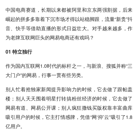
中国电商赛道，长期以来都被阿里和
京东
两强割据，后来
崛起的拼多多靠着下沉市场才得以站稳脚跟，流量“新贵”
抖
音
、
快手
等借助直播的形式日益壮大。对手越来越多，作
为老牌互联网巨头的网易电商还有戏吗？
01 特立独行
作为国内互联网1.0时代的标杆之一，与新浪、搜狐并称“三
大门户”的网易，行事一贯有些另类。
别人忙着抢独家新闻提升影响力的时候，它去做了跟帖盖
楼；别人天天围着明星打转搞粉丝经济的时候，它去做了
网易有道、网易公开课；别人疯狂撒钱买版权靠丰富曲库
吸引用户的时候，它主打情感牌，凭借“网‘抑’云”吸引了1.8
亿用户。