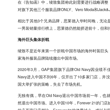
在《告知函》中，绫致集团称此刻需要进行战略调整
对旗下其他三个服装品牌ONLY、Vero Moda和Ja
相比于其他3个兄弟品牌，思莱德入华时间晚，无论
一男装销量排行榜上，思莱德仍然能挤进前十，但和排在第
海外巨头集体折戟
绫致不是近年来第一个折戟中国市场的海外时装巨头
家海外服装品牌陆续撤出中国市场。
2020年3月，GAP集团旗下品牌Old Navy因
Navy进入中国不到6年，仅开出了10多家门店，并没
国大举扩张的策略，失去了市场先机。
无独有偶，早在Old Navy退出中国市场前一年，也就是
然退出中国市场。进入中国10年，Forever 21的