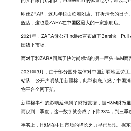
的几百家门店相比，Forever 21的体量过小，难
即便ZRAR，这几年也面临着闭店、打折清仓的日子。
舰店，这也是ZARA在中国区最大的一家旗舰店。
2021年，ZARA母公司Inditex宣布旗下Bershk、Pul
国线下市场。
而对于和ZARA同属于快时尚领域的另一巨头H&M
2021年3月，由于部分国外媒体对中国新疆地区劳工关
站队，公开声明禁用新疆棉，此举彻底点燃了中国消
物平台全网下架。
新疆棉事件的影响延伸到了财报数据，据H&M财报显
而仅到二季度，这一数字就变成了下降23%，到三季
事实上，H&M在中国市场的增长乏力早已显现。据东吴