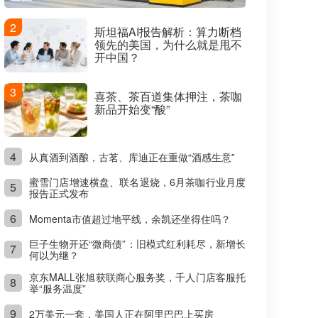
2
斯坦福AI报告解析：算力断档
领先的美国，为什么就是甩不
开中国？
3
喜茶、茶百道集体押注，茶咖
新品开始变“酸”
4
从真酒到酒酿，古茗、库迪正在重做“酒感生意”
蜜雪门店增速横盘、联名退烧，6月茶咖行业月度
5
报告正式发布
6
Momenta市值超过地平线，余凯还坐得住吗？
巨子生物开还“微商债”：旧模式红利耗尽，新增长
7
何以为继？
京东MALL张旭获联商心服务奖，千人门店客服托
8
举“服务温度”
9
2万美元一套，美国人正在阿里巴巴上买房