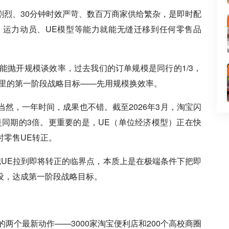
剧烈、30分钟时效严苛、数百万商家供给繁杂，是即时配
、运力动员、UE模型等能力就能无缝迁移到任何零售品
不能抛开规模谈效率，过去我们的订单规模是同行的1/3，
阿里的第一阶段战略目标——先用规模换效率。
然，一年时间，成果也不错。截至2026年3月，淘宝闪
是同期的3倍。更重要的是，UE（单位经济模型）正在快
时零售UE转正。
把UE拉到即将转正的临界点，本质上是在极端条件下把即
设，达成第一阶段战略目标。
年的两个最新动作——3000家淘宝便利店和200个高校商圈