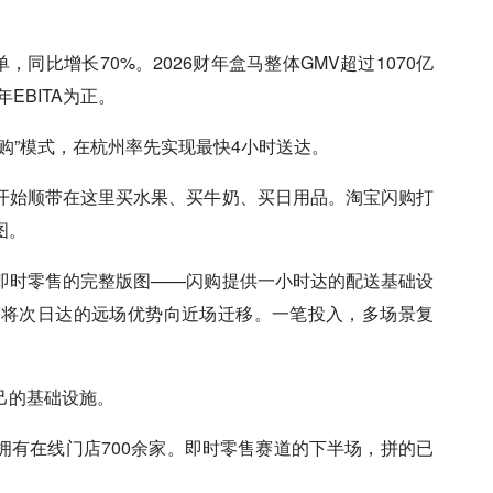
，同比增长70%。2026财年
盒马
整体GMV超过1070亿
EBITA为正。
购”模式，在杭州率先实现最快4小时送达。
开始顺带在这里买水果、买牛奶、买日用品。淘宝闪购打
图。
即时零售的完整版图——闪购提供一小时达的配送基础设
则将次日达的远场优势向近场迁移。一笔投入，多场景复
己的基础设施。
、拥有在线门店700余家。即时零售赛道的下半场，拼的已