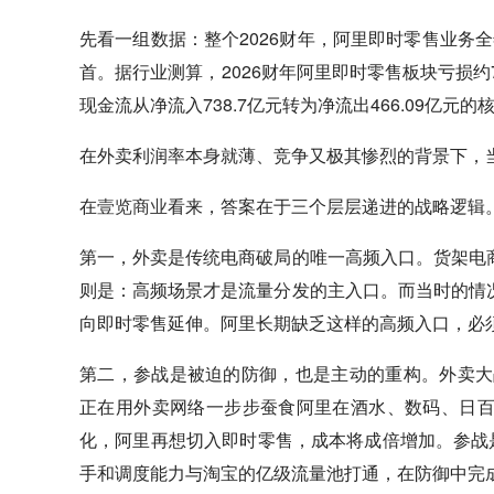
先看一组数据：整个2026财年，阿里即时零售业务全
首。据行业测算，2026财年阿里即时零售板块亏损
现金流从净流入738.7亿元转为净流出466.09亿元的
在外卖利润率本身就薄、竞争又极其惨烈的背景下，
在
壹览商业
看来，答案在于三个层层递进的战略逻辑
第一，外卖是传统电商破局的唯一高频入口。货架电
则是：高频场景才是流量分发的主入口。而当时的情
向即时零售延伸。阿里长期缺乏这样的高频入口，必
第二，参战是被迫的防御，也是主动的重构。外卖大
正在用外卖网络一步步蚕食阿里在酒水、数码、日
化，阿里再想切入即时零售，成本将成倍增加。参战
手和调度能力与淘宝的亿级流量池打通，在防御中完