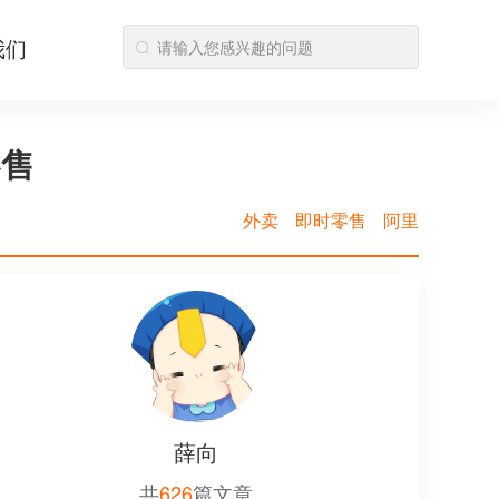
我们
零售
外卖
即时零售
阿里
薛向
共
626
篇文章