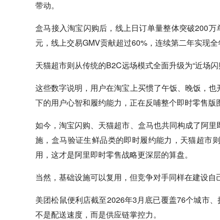
带动。
盒马
接入淘宝闪购后，线上日订单量整体突破200万单
元，线上交易GMV贡献超过60%，连续第二年实现全年
天猫超市则从传统的B2C远场模式全面升级为“近场闪
这些数字说明，用户在淘宝上买惯了午饭、晚饭，也
下的用户心智和履约能力，正在反哺整个即时零售版
如今，淘宝闪购、天猫超市、
盒马
也共同构成了阿里
施，
盒马
验证生鲜品类的即时履约能力，天猫超市
用，这才是阿里即时零售战略更深层的算盘。
当然，基础设施可以复用，但竞争对手同样在建设自
美团
松鼠便利店截至2026年3月底已覆盖76个城市
不是配送速度，而是供应链掌控力。