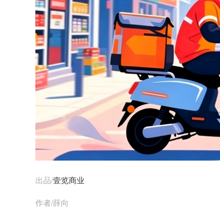
出品/
壹览商业
作者/薛向