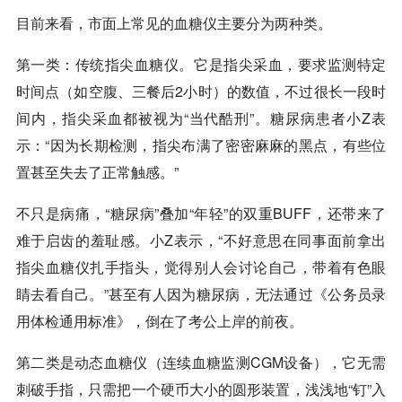
目前来看，市面上常见的血糖仪主要分为两种类。
第一类：传统指尖血糖仪。它是指尖采血，要求监测特定
时间点（如空腹、三餐后2小时）的数值，不过很长一段时
间内，指尖采血都被视为“当代酷刑”。糖尿病患者小Z表
示：“因为长期检测，指尖布满了密密麻麻的黑点，有些位
置甚至失去了正常触感。”
不只是病痛，“糖尿病”叠加“年轻”的双重BUFF，还带来了
难于启齿的羞耻感。小Z表示，“不好意思在同事面前拿出
指尖血糖仪扎手指头，觉得别人会讨论自己，带着有色眼
睛去看自己。”甚至有人因为糖尿病，无法通过《公务员录
用体检通用标准》，倒在了考公上岸的前夜。
第二类是动态血糖仪（连续血糖监测CGM设备），它无需
刺破手指，只需把一个硬币大小的圆形装置，浅浅地“钉”入