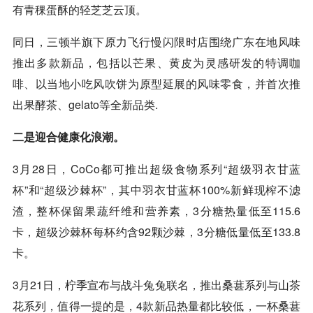
有青稞蛋酥的轻芝芝云顶。
同日，三顿半旗下原力飞行慢闪限时店围绕广东在地风味
推出多款新品，包括以芒果、黄皮为灵感研发的特调
咖
啡
、以当地小吃风吹饼为原型延展的风味零食，并首次推
出果酵茶、gelato等全新品类.
二是迎合健康化浪潮。
3月28日，CoCo都可推出超级食物系列“超级羽衣甘蓝
杯”和“超级沙棘杯”，其中羽衣甘蓝杯100%新鲜现榨不滤
渣，整杯保留果蔬纤维和营养素，3分糖热量低至115.6
卡，超级沙棘杯每杯约含92颗沙棘，3分糖低量低至133.8
卡。
3月21日，柠季宣布与战斗兔兔联名，推出桑葚系列与山茶
花系列，值得一提的是，4款新品热量都比较低，一杯桑葚