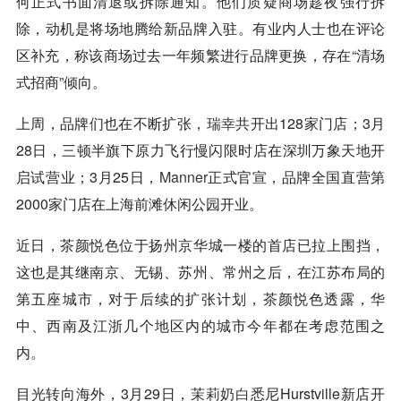
何正式书面清退或拆除通知。他们质疑商场趁夜强行拆
除，动机是将场地腾给新品牌入驻。有业内人士也在评论
区补充，称该商场过去一年频繁进行品牌更换，存在“清场
式招商”倾向。
上周，品牌们也在不断扩张，
瑞幸
共开出128家门店；3月
28日，三顿半旗下原力飞行慢闪限时店在深圳万象天地开
启试营业；3月25日，
Manner
正式官宣，品牌全国直营第
2000家门店在上海前滩休闲公园开业。
近日，茶颜悦色位于扬州京华城一楼的首店已拉上围挡，
这也是其继南京、无锡、苏州、常州之后，在江苏布局的
第五座城市，对于后续的扩张计划，茶颜悦色透露，华
中、西南及江浙几个地区内的城市今年都在考虑范围之
内。
目光转向海外，3月29日，
茉莉奶白
悉尼Hurstville新店开