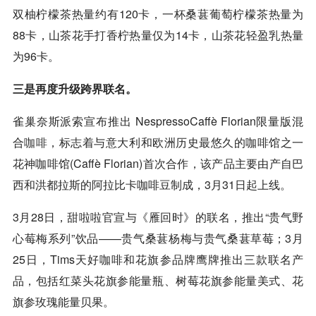
双柚柠檬茶热量约有120卡，一杯桑葚葡萄柠檬茶热量为
88卡，山茶花手打香柠热量仅为14卡，山茶花轻盈乳热量
为96卡。
三是再度升级跨界联名。
雀巢奈斯派索宣布推出 NespressoCaffè Florian限量版混
合
咖啡
，标志着与意大利和欧洲历史最悠久的咖啡馆之一
花神咖啡馆(Caffè Florian)首次合作，该产品主要由产自巴
西和洪都拉斯的阿拉比卡咖啡豆制成，3月31日起上线。
3月28日，甜啦啦官宣与《雁回时》的联名，推出“贵气野
心莓梅系列”饮品——贵气桑葚杨梅与贵气桑葚草莓；3月
25日，Tims天好咖啡和花旗参品牌鹰牌推出三款联名产
品，包括红菜头花旗参能量瓶、树莓花旗参能量美式、花
旗参玫瑰能量贝果。