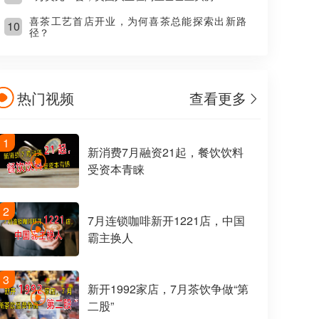
喜茶工艺首店开业，为何喜茶总能探索出新路
10
径？
热门视频
查看更多
1
新消费7月融资21起，餐饮饮料
受资本青睐
2
7月连锁咖啡新开1221店，中国
霸主换人
3
新开1992家店，7月茶饮争做“第
二股”