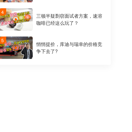
4
三顿半疑剽窃面试者方案，速溶
咖啡已经这么玩了？
5
悄悄提价，库迪与瑞幸的价格竞
争下去了?