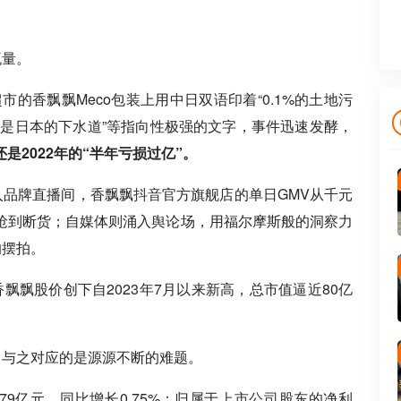
流量。
市的香飘飘Meco包装上用中日双语印着“0.1%的土地污
洋不是日本的下水道”等指向性极强的文字，事件迅速发酵，
是2022年的“半年亏损过亿”。
入品牌直播间，香飘飘
抖音
官方旗舰店的单日GMV从千元
抢到断货；自媒体则涌入舆论场，用福尔摩斯般的洞察力
的摆拍。
香飘飘股价创下自2023年7月以来新高，总市值逼近80亿
，与之对应的是源源不断的难题。
79亿元，同比增长0.75%；归属于
上市公司
股东的净利