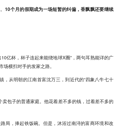
线。
10个月的假期成为一场短暂的纠偏，香飘飘还要继续
出10亿杯，杯子连起来能绕地球X圈”，两句耳熟能详的广
茶市场横扫对手的发家之路。
镇，从明朝的江南首富沈万三，到近代的“四象八牛七十
个卖包子的普通家庭。他花着差不多的钱，过着差不多的
海铁路局，捧起铁饭碗。但是，沐浴过南浔的富商环境和改