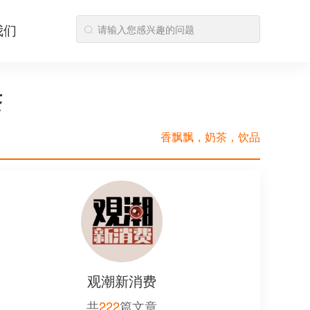
我们
茶
香飘飘，奶茶，饮品
观潮新消费
共
222
篇文章