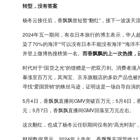
转型，没有答案‍
杨冬云接任后，香飘飘曾短暂“翻红”，接下一波泼天
2024年五一期间，有在日本旅行的博主表示，华人超
染了70%的海洋”“可以没有日本不能没有海洋”“海
并登上微博热搜榜第一名。
而香飘飘的上一次热搜，还
时代对于“
国货
之光”的馈赠是一把双刃剑。消费者涌
暴涨至百万元，其淘宝、
京东
旗舰店的多款产品也被
寻找“爱国营销”的蛛丝马迹，证明这是一场自导自演
5月4日，香飘飘直播间GMV突破百万元；5月6日，
元；5月7日，香飘飘直播间GMV回落至万元左右。
这次翻红，也成了杨冬云任职期间仅有的“高光时刻”
财报数据显示，2024年上半年，香飘飘实现营收11.