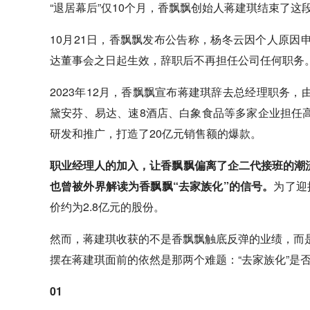
“退居幕后”仅10个月，香飘飘创始人蒋建琪结束了这
10月21日，香飘飘发布公告称，杨冬云因个人原
达董事会之日起生效，辞职后不再担任公司任何职务
2023年12月，香飘飘宣布蒋建琪辞去总经理职务
黛安芬、易达、速8酒店、白象食品等多家企业担任
研发和推广，打造了20亿元销售额的爆款。
职业经理人的加入，让香飘飘偏离了企二代接班的潮
也曾被外界解读为香飘飘“去家族化”的信号。
为了迎
价约为2.8亿元的股份。
然而，蒋建琪收获的不是香飘飘触底反弹的业绩，而
摆在蒋建琪面前的依然是那两个难题：“去家族化”是
01