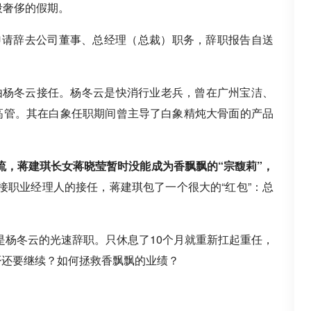
段奢侈的假期。
因申请辞去公司董事、总经理（总裁）职务，辞职报告自送
。
，由杨冬云接任。杨冬云是快消行业老兵，曾在广州宝洁、
高管。其在白象任职期间曾主导了白象精炖大骨面的产品
流，蒋建琪长女蒋晓莹暂时没能成为香飘飘的“宗馥莉”，
接职业经理人的接任，蒋建琪包了一个很大的“红包”：总
是杨冬云的光速辞职。只休息了10个月就重新扛起重任，
否还要继续？如何拯救香飘飘的业绩？