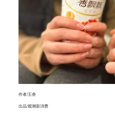
作者/王叁
出品/观潮
新消费