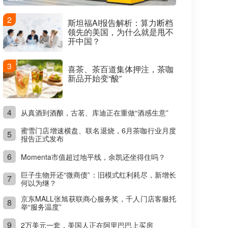
2
斯坦福AI报告解析：算力断档
领先的美国，为什么就是甩不
开中国？
3
喜茶、茶百道集体押注，茶咖
新品开始变“酸”
4
从真酒到酒酿，古茗、库迪正在重做“酒感生意”
蜜雪门店增速横盘、联名退烧，6月茶咖行业月度
5
报告正式发布
6
Momenta市值超过地平线，余凯还坐得住吗？
巨子生物开还“微商债”：旧模式红利耗尽，新增长
7
何以为继？
京东MALL张旭获联商心服务奖，千人门店客服托
8
举“服务温度”
9
2万美元一套，美国人正在阿里巴巴上买房