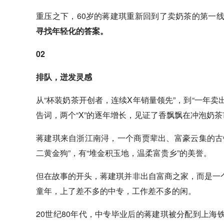
重压之下，60岁的蒋建琪重新回到了卖奶茶的第一
寻找年轻化的答案。
02
排队，迸发灵感‍
从“杯装奶茶开创者，连续X年销量领先”，到“一年卖
告词，两个“X”的逐年增长，见证了香飘飘在冲泡奶
蒋建琪来自浙江南浔，一个商贾辈出、富豪云集的古
二黄金狗”，有“堆金积玉地，温柔富贵乡”的美誉。
但在故事的开头，蒋建琪并非出自富商之家，而是一
童年，上了差不多的中专，工作差不多的闲。
20世纪80年代，中专毕业后的蒋建琪被分配到上