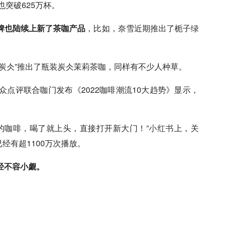
也突破625万杯。
牌也陆续上新了茶咖产品
，比如，奈雪近期推出了栀子绿
炭仌”推出了瓶装炭仌茉莉茶咖，同样有不少人种草。
点评联合咖门发布《2022咖啡潮流10大趋势》显示，
的咖啡，喝了就上头，直接打开新大门！”
小红书
上，关
已经有超1100万次播放。
经不容小觑。