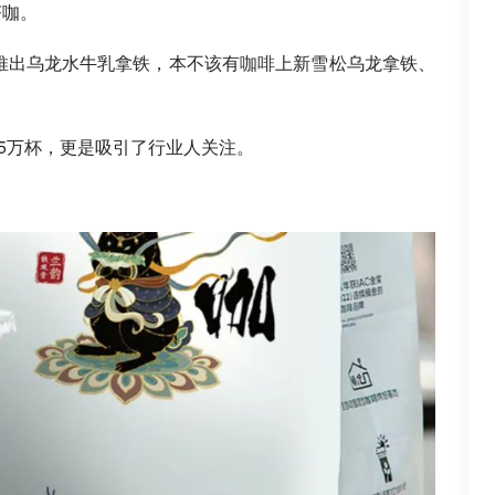
茶咖。
推出乌龙水牛乳拿铁，本不该有
咖啡
上新雪松乌龙拿铁、
25万杯，更是吸引了行业人关注。