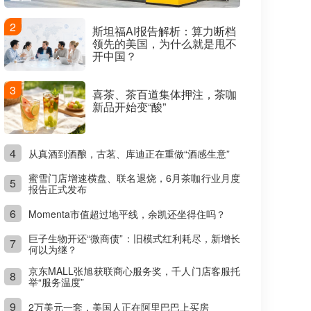
2
斯坦福AI报告解析：算力断档
领先的美国，为什么就是甩不
开中国？
3
喜茶、茶百道集体押注，茶咖
新品开始变“酸”
4
从真酒到酒酿，古茗、库迪正在重做“酒感生意”
蜜雪门店增速横盘、联名退烧，6月茶咖行业月度
5
报告正式发布
6
Momenta市值超过地平线，余凯还坐得住吗？
巨子生物开还“微商债”：旧模式红利耗尽，新增长
7
何以为继？
京东MALL张旭获联商心服务奖，千人门店客服托
8
举“服务温度”
9
2万美元一套，美国人正在阿里巴巴上买房