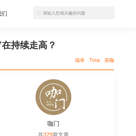
我们
”在持续走高？
瑞幸
Tims
茶咖
咖门
共
379
篇文章