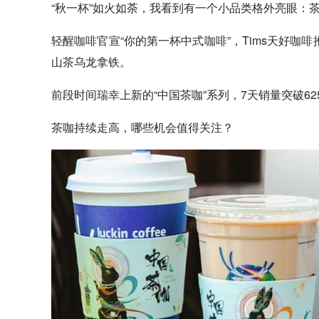
“秋一杯”如火如荼，我看到有一个小品类格外亮眼：
轻醒
咖啡
官宣“你的第一杯中式
咖啡
”，Tims天好
咖啡
山茶乌龙拿铁。
前段时间
瑞幸
上新的“中国茶咖”系列，7天销量突破6
茶咖持续走高，哪些机会值得关注？