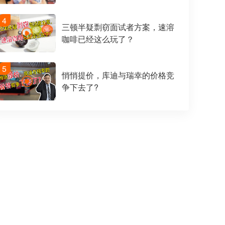
4
三顿半疑剽窃面试者方案，速溶
咖啡已经这么玩了？
5
悄悄提价，库迪与瑞幸的价格竞
争下去了?