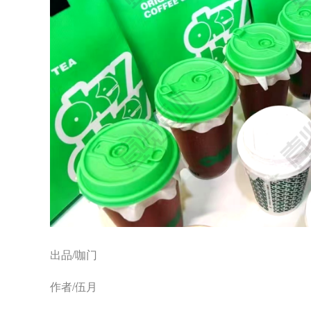
出品/咖门
作者/伍月