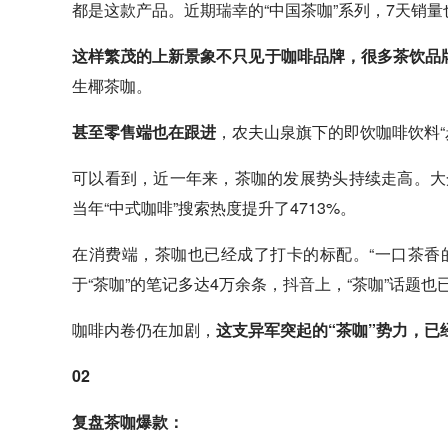
都是这款产品。近期
瑞幸
的“中国茶咖”系列，7天销量
这样繁茂的上新景象不只见于咖啡品牌，很多茶饮品
生椰茶咖。
甚至零售端也在跟进
，农夫山泉旗下的即饮咖啡饮料“
可以看到，近一年来，茶咖的发展势头持续走高。大众
当年“中式咖啡”搜索热度提升了4713%。
在消费端，茶咖也已经成了打卡的标配。“一口茶香
于“茶咖”的笔记多达4万余条，
抖音
上，“茶咖”话题也
咖啡内卷仍在加剧，
这支异军突起的“茶咖”势力，已
02
复盘茶咖爆款：