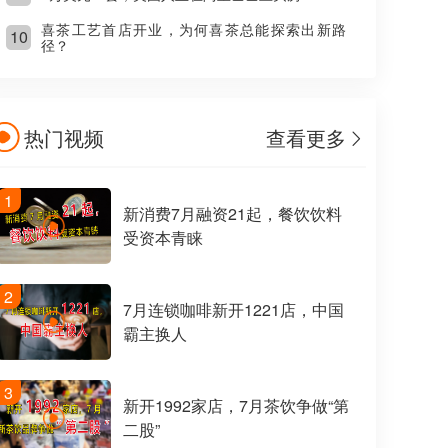
喜茶工艺首店开业，为何喜茶总能探索出新路
10
径？
热门视频
查看更多
1
新消费7月融资21起，餐饮饮料
受资本青睐
2
7月连锁咖啡新开1221店，中国
霸主换人
3
新开1992家店，7月茶饮争做“第
二股”