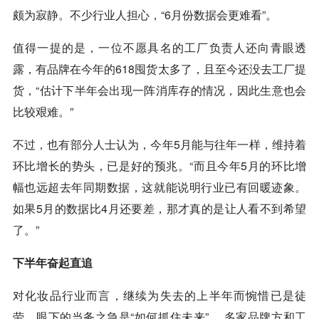
颇为寂静。不少行业人担心，“6月份数据会更难看”。
值得一提的是，一位不愿具名的工厂负责人还向青眼透
露，有品牌在今年的618囤货太多了，且至今还没去工厂提
货，“估计下半年会出现一阵消库存的情况，因此生意也会
比较艰难。”
不过，也有部分人士认为，今年5月能与往年一样，维持着
环比增长的势头，已是好的预兆。“而且今年5月的环比增
幅也远超去年同期数据，这就能说明行业已有回暖迹象。
如果5月的数据比4月还要差，那才真的是让人看不到希望
了。”
下半年奋起直追
对化妆品行业而言，继续为失去的上半年而惋惜已是徒
劳，眼下的当务之急是“如何抓住未来”。 多家品牌方和工