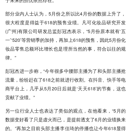
于未来的担忧依然存在。
部分业内人士认为，5月份之所以比4月份的数据上升了，
很大程度是得益于
618
的预售业绩。凡可化妆品研究开发
(广州)有限公司研发总监彭冠杰表示，“5月份原本就有‘五
一’‘520’等营销季的加持，再加上
618
的预售，因此5月份化
妆品零售总额环比增长也是理所当然的事，符合以往的规
律。”
彭冠杰进一步称，“今年很多中腰部主播为了和头部主播抢
流量，纷纷赶在了
618
之前就进行收割。在
抖音
、
快手
等电
商平台上，几乎从5月20日后就是‘天天
618
’的节奏，这也
贡献了业绩。”
另一位行业人士也表达了类似的观点，在他看来，“5月的
数据变好看了只是虚火而已，是提前透支了6月的业绩换来
的。”再加之目前头部主播
李佳琦
的停播也让今年
618
显得