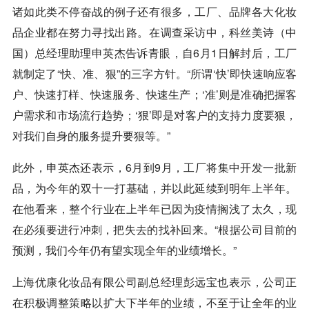
诸如此类不停奋战的例子还有很多，工厂、品牌各大化妆
品企业都在努力寻找出路。在调查采访中，科丝美诗（中
国）总经理助理申英杰告诉青眼，自6月1日解封后，工厂
就制定了“快、准、狠”的三字方针。“所谓‘快’即快速响应客
户、快速打样、快速服务、快速生产；‘准’则是准确把握客
户需求和市场流行趋势；‘狠’即是对客户的支持力度要狠，
对我们自身的服务提升要狠等。”
此外，申英杰还表示，6月到9月，工厂将集中开发一批新
品，为今年的双十一打基础，并以此延续到明年上半年。
在他看来，整个行业在上半年已因为疫情搁浅了太久，现
在必须要进行冲刺，把失去的找补回来。“根据公司目前的
预测，我们今年仍有望实现全年的业绩增长。”
上海优康化妆品有限公司副总经理彭远宝也表示，公司正
在积极调整策略以扩大下半年的业绩，不至于让全年的业