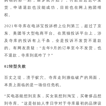
购物的那一刻，噩梦就开始了，付款后迟迟不发
货，申请退款也没能成功，目前也在网上抱团维
权。
2021年寺库在电诉宝投诉榜上位列第三，超过了
京
东
、
美团
等大型电商平台。在黑猫投诉平台上，涉
及寺库的投诉有上千条，全是投诉不发货不退款
的。有网友质疑：“去年9月的订单至今不发货，也
不退款，寺库到底咋了？”
02转型失败
百丈之堤，溃于蚁穴。寺库走到濒临破产的局面，
本质上面临的是一场信任危机。
“买电器能想到
京东
，买女装想到淘宝，买奢侈品想
到寺库。”这是创始人李日学对于寺库最初的品牌设