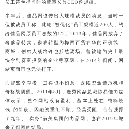
员工还包括当时的董事长兼CEO侯煜疆。
半年后，佳品网也传出大规模裁员的消息，当时一
位被裁员工称，此轮“被优化”员工规模近200人，约
占佳品网原员工总数的1/2。2013年，佳品网放弃了
奢侈品特卖，彻底转型为梅西百货在华的正价线上
商城，创始人杨培锋也黯然离场。曾被喻为史上最
快拿到赛富投资的企业尊享网，在2014年倒闭，网
站页面再也无法打开。
而那些幸存者，过得也不如意，深陷资金链危机和
价格战阴霾。2011年8月，走秀网副总裁陈易佳向媒
体表示，整个网站没有盈利，基本上处在“纯粹烧
钱”的阶段。因融资重组不顺、经营受阻，苦苦强撑
了九年、“卖身”赫美集团的尚品网，也在2019年迎
来了倒闭的结局。