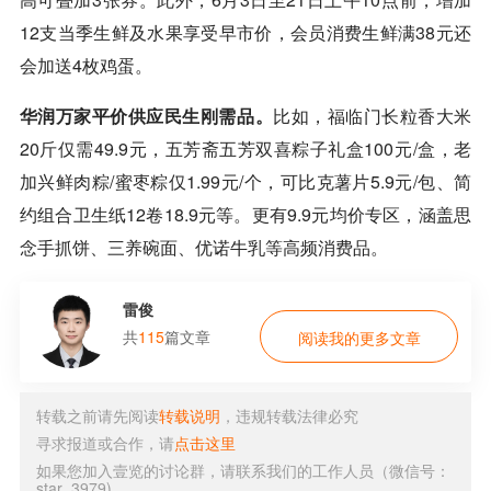
12支当季生鲜及水果享受早市价，会员消费生鲜满38元还
会加送4枚鸡蛋。
华润万家平价供应民生刚需品。
比如，福临门长粒香大米
20斤仅需49.9元，五芳斋五芳双喜粽子礼盒100元/盒，老
加兴鲜肉粽/蜜枣粽仅1.99元/个，可比克薯片5.9元/包、简
约组合卫生纸12卷18.9元等。更有9.9元均价专区，涵盖思
念手抓饼、三养碗面、优诺牛乳等高频消费品。
雷俊
共
115
篇文章
阅读我的更多文章
转载之前请先阅读
转载说明
，违规转载法律必究
寻求报道或合作，请
点击这里
如果您加入壹览的讨论群，请联系我们的工作人员（微信号：
star_3979)