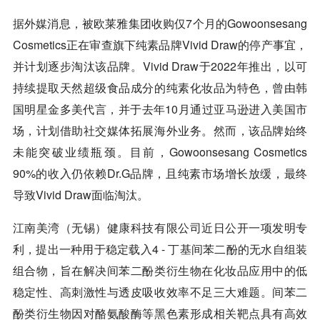
据外媒消息，被欧莱雅集团收购仅7个月的Gowoonsesang
Cosmetics正在审查旗下纯素品牌Vivid Draw的停产事宜，
并计划逐步淘汰该品牌。Vivid Draw于2022年推出，以可
持续提取天然超级食品成分的纯素化妆品为特色，曾由韩
国明星金多美代言，并于去年10月通过
亚马逊
进入美国市
场，计划借助社交媒体拓展海外业务。然而，该品牌始终
未能突破业绩瓶颈。目前，Gowoonsesang Cosmetics
90%的收入仍依赖Dr.G品牌，且纯素市场增长放缓，最终
导致Vivid Draw面临淘汰。
江南美湾（无锡）健康科技有限公司近日公开一项发明专
利，提出一种用于稳定载入4 - 丁基间苯二酚的无水自组装
组合物，旨在解决间苯二酚类衍生物在化妆品应用中的低
稳定性、高刺激性与透皮吸收效率不足三大难题。间苯二
酚类衍生物因对酪氨酸酶等黑色素形成相关靶点具有高效