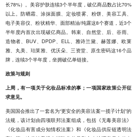
长78%）。美容护肤连续3个半年度，破亿商品数占比70%
以上。防晒霜、涂抹面膜、定妆喷雾、粉饼、美容工具、
电子美容仪、粉状精华、面部精油/纯露这8个赛道，近3个
半年度内首次出现破亿商品。韩束、自然堂、后、谷雨、
造物者、BUV、DPDP、ELL、雅诗兰黛、赫莲娜、欧莱
雅、丸美、
珀莱雅
、优沃朵、三资堂、原生密码这16个品
牌，连续3个半年度，坐拥破亿单链接。
政策与规则
上周，有一项关于化妆品标准的事；一项国家政策公开征
求意见。
美国国会推出了一套名为“更安全的美容法案一揽子计划”的
法规，该计划由四项联邦法案组成，包括《无毒美容法》
《化妆品有害成分知情权法案》和《化妆品供应链透明法