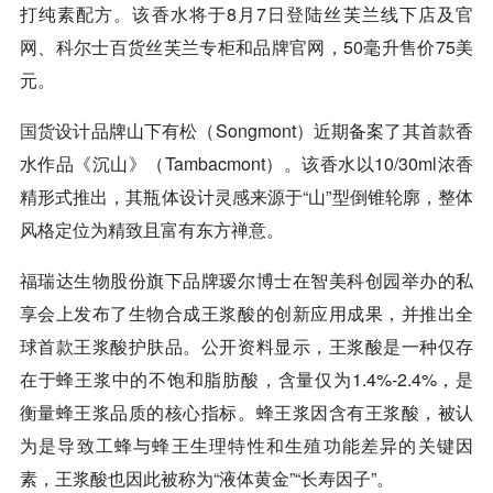
打纯素配方。该香水将于8月7日登陆丝芙兰线下店及官
网、科尔士百货丝芙兰专柜和品牌官网，50毫升售价75美
元。
国货
设计品牌山下有松（Songmont）近期备案了其首款香
水作品《沉山》（Tambacmont）。该香水以10/30ml浓香
精形式推出，其瓶体设计灵感来源于“山”型倒锥轮廓，整体
风格定位为精致且富有东方禅意。
福瑞达生物股份旗下品牌瑷尔博士在智美科创园举办的私
享会上发布了生物合成王浆酸的创新应用成果，并推出全
球首款王浆酸护肤品。公开资料显示，王浆酸是一种仅存
在于蜂王浆中的不饱和脂肪酸，含量仅为1.4%-2.4%，是
衡量蜂王浆品质的核心指标。蜂王浆因含有王浆酸，被认
为是导致工蜂与蜂王生理特性和生殖功能差异的关键因
素，王浆酸也因此被称为“液体黄金”“长寿因子”。