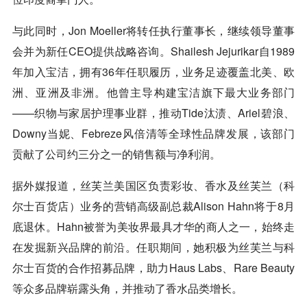
与此同时，Jon Moeller将转任执行董事长，继续领导董事
会并为新任CEO提供战略咨询。Shailesh Jejurikar自1989
年加入宝洁，拥有36年任职履历，业务足迹覆盖北美、欧
洲、亚洲及非洲。他曾主导构建宝洁旗下最大业务部门
——织物与家居护理事业群，推动Tide汰渍、Ariel碧浪、
Downy当妮、Febreze风倍清等全球性品牌发展，该部门
贡献了公司约三分之一的销售额与净利润。
据外媒报道，丝芙兰美国区负责彩妆、香水及丝芙兰（科
尔士百货店）业务的营销高级副总裁Alison Hahn将于8月
底退休。Hahn被誉为美妆界最具才华的商人之一，始终走
在发掘新兴品牌的前沿。任职期间，她积极为丝芙兰与科
尔士百货的合作招募品牌，助力Haus Labs、Rare Beauty
等众多品牌崭露头角，并推动了香水品类增长。