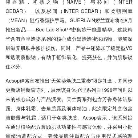
淡香精，初熟之物（NAIVE）与杉间（INTER
CEDAR），以及杉间（INTER CEDAR）和柔韧荆棘
（MEAN）随行香氛护手霜。GUERLAIN娇兰宣布将在8月
推出新品——Bee Lab Shot™密集冻干能量精华。这款精
华含有帝皇蜂姿系列的核心成分黑蜂蜂蜜浓缩物，能够深
层滋养肌肤并修护损伤。同时，产品中还添加了稳定型VC
和透明质酸钠，有助于抵御氧化、提亮肤色，并为肌肤锁
住水分。
Aesop伊索宣布推出“天竺葵焕肤二重奏”限定礼盒，并同步
更新店铺橱窗陈列，展示该身体护理系列自1998年问世以
来的核心成分与产品演变。天竺葵系列包含芳香身体洁肤
露、身体乳霜、去角质露及润体精油，此次限定礼盒包含
洁肤露与乳霜，适用于各类肤质。Aesop表示，该系列旨
在通过植物配方兼顾肌肤功能性与感官体验，并采用小批
量精油调配方式，延续品牌注重配方与使用仪式感的理