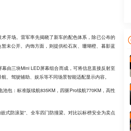
样以技术开场。雷军率先揭晓了新车的配色体系，除已公布的
色暂未公开。内饰方面，则提供松石灰、珊瑚橙、暮影蓝
幕由三块Mini LED屏幕组合而成，可将信息直接反射至
据导航、驾驶辅助、娱乐等不同场景智能适配显示内容。
池包：标准版续航835KM，四驱Pro续航770KM，高性
“内嵌式防滚架”、全车四门防撞梁。对比以标榜安全为卖点