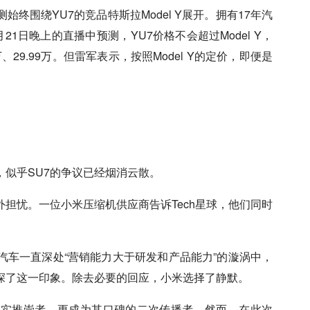
终围绕YU7的竞品特斯拉Model Y展开。拥有17年汽
1日晚上的直播中预测，YU7价格不会超过Model Y，
9万、29.99万。但雷军表示，按照Model Y的定价，即便是
，似乎SU7的争议已经烟消云散。
担忧。一位小米压缩机供应商告诉Tech星球，他们同时
。
汽车一直深处“营销能力大于研发和产品能力”的漩涡中，
深了这一印象。除去必要的回应，小米选择了静默。
忠实推崇者，更成为其口碑的二次传播者。然而，在此次