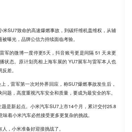
小米SU7致命的高速爆燃事故，到碳纤维机盖维权，从辅
题被曝光，品牌公信力持续面临考验。
雷军的微博一度停更5天，
抖音
账号更是间隔 51 天未更
播状态。原计划亮相上海车展的 YU7展车与雷军本人也
明反差。
大会上，雷军第一次对外界回应，称SU7爆燃事故发生后，
决问题，高度重视汽车安全和质量，要成为最安全的车。
题是新起点。小米汽车SU7上市14个月，累计交付25.8
也意味着小米汽车必然接受更多更复杂的挑战。
有人，小米准备好迎接挑战了。