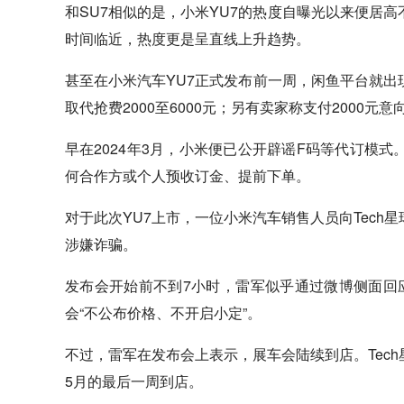
和SU7相似的是，小米YU7的热度自曝光以来便居
时间临近，热度更是呈直线上升趋势。
甚至在小米汽车YU7正式发布前一周，闲鱼平台就
取代抢费2000至6000元；另有卖家称支付2000
早在2024年3月，小米便已公开辟谣F码等代订模
何合作方或个人预收订金、提前下单。
对于此次YU7上市，一位小米汽车销售人员向Tec
涉嫌诈骗。
发布会开始前不到7小时，雷军似乎通过微博侧面回
会“不公布价格、不开启小定”。
不过，雷军在发布会上表示，展车会陆续到店。Tec
5月的最后一周到店。