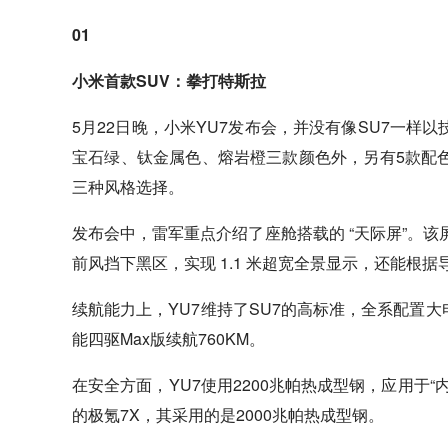
01
小米首款SUV：拳打特斯拉
5月22日晚，小米YU7发布会，并没有像SU7一
宝石绿、钛金属色、熔岩橙三款颜色外，另有5款配
三种风格选择。
发布会中，雷军重点介绍了座舱搭载的 “天际屏”。该屏
前风挡下黑区，实现 1.1 米超宽全景显示，还能根
续航能力上，YU7维持了SU7的高标准，全系配置大电
能四驱Max版续航760KM。
在安全方面，YU7使用2200兆帕热成型钢，应用于
的极氪7X，其采用的是2000兆帕热成型钢。