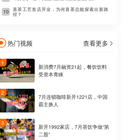
喜茶工艺首店开业，为何喜茶总能探索出新路
10
径？
热门视频
查看更多
1
新消费7月融资21起，餐饮饮料
受资本青睐
2
7月连锁咖啡新开1221店，中国
霸主换人
3
新开1992家店，7月茶饮争做“第
二股”