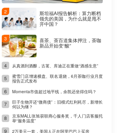
2
斯坦福AI报告解析：算力断档
领先的美国，为什么就是甩不
开中国？
3
喜茶、茶百道集体押注，茶咖
新品开始变“酸”
4
从真酒到酒酿，古茗、库迪正在重做“酒感生意”
蜜雪门店增速横盘、联名退烧，6月茶咖行业月度
5
报告正式发布
6
Momenta市值超过地平线，余凯还坐得住吗？
巨子生物开还“微商债”：旧模式红利耗尽，新增长
7
何以为继？
京东MALL张旭获联商心服务奖，千人门店客服托
8
举“服务温度”
9
2万美元一套，美国人正在阿里巴巴上买房