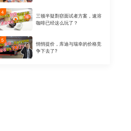
4
三顿半疑剽窃面试者方案，速溶
咖啡已经这么玩了？
5
悄悄提价，库迪与瑞幸的价格竞
争下去了?