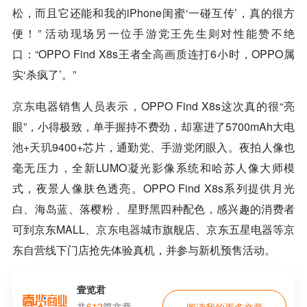
松，而且它还能和我的iPhone闺蜜‘一碰互传’，真的很方
便！” 活动现场另一位手游党王先生则对性能赞不绝
口：“OPPO Find X8s王者全高画质连打6小时，OPPO属
实‘杀疯了’。”
京东
电器销售人员表示，OPPO Find X8s这次真的很“亮
眼”，小得极致，单手握持不费劲，却塞进了5700mAh大电
池+天玑9400+芯片，通勤党、手游党闭眼入。夜拍人像也
毫无压力，全新LUMO凝光影像系统和哈苏人像大师模
式，夜景人像肤色透亮。OPPO Find X8s系列提供月光
白、海岛蓝、落樱粉 、星野黑四种配色，感兴趣的消费者
可到京东MALL、
京东电器
城市旗舰店、京东五星电器等京
东自营线下门店抢先体验真机，并参与新机预售活动。
壹览君
共
612
篇文章