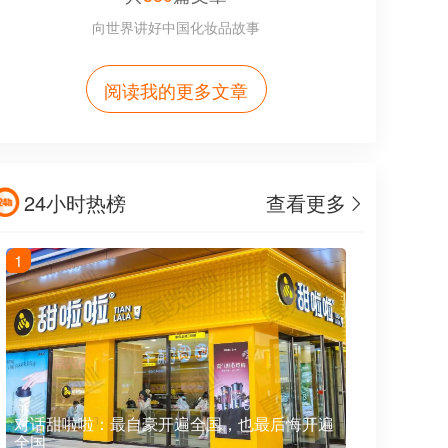
向世界讲好中国化妆品故事
阅读我的更多文章
24小时热榜
查看更多
1
对话甜啦啦：最自豪开遍全国，也最后悔开遍
全国