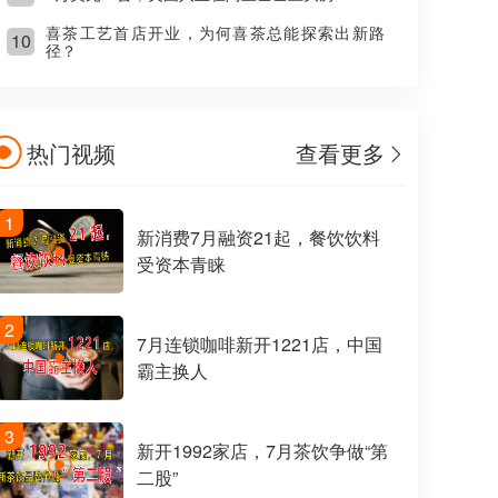
喜茶工艺首店开业，为何喜茶总能探索出新路
10
径？
热门视频
查看更多
1
新消费7月融资21起，餐饮饮料
受资本青睐
2
7月连锁咖啡新开1221店，中国
霸主换人
3
新开1992家店，7月茶饮争做“第
二股”