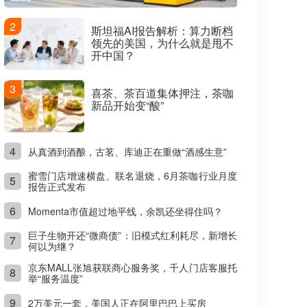
2
斯坦福AI报告解析：算力断档
领先的美国，为什么就是甩不
开中国？
3
喜茶、茶百道集体押注，茶咖
新品开始变“酸”
4
从真酒到酒酿，古茗、库迪正在重做“酒感生意”
蜜雪门店增速横盘、联名退烧，6月茶咖行业月度
5
报告正式发布
6
Momenta市值超过地平线，余凯还坐得住吗？
巨子生物开还“微商债”：旧模式红利耗尽，新增长
7
何以为继？
京东MALL张旭获联商心服务奖，千人门店客服托
8
举“服务温度”
9
2万美元一套，美国人正在阿里巴巴上买房