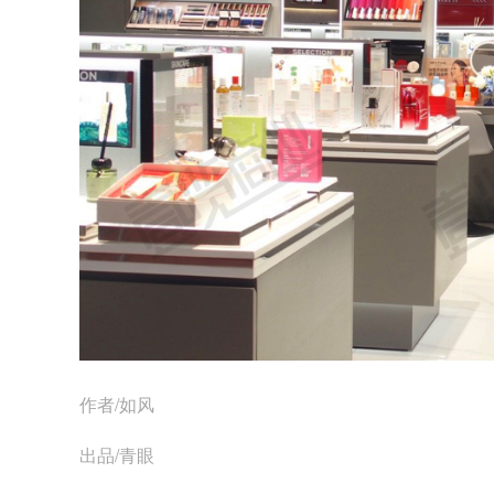
作者/如风
出品/青眼