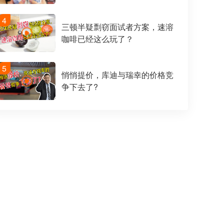
4
三顿半疑剽窃面试者方案，速溶
咖啡已经这么玩了？
5
悄悄提价，库迪与瑞幸的价格竞
争下去了?