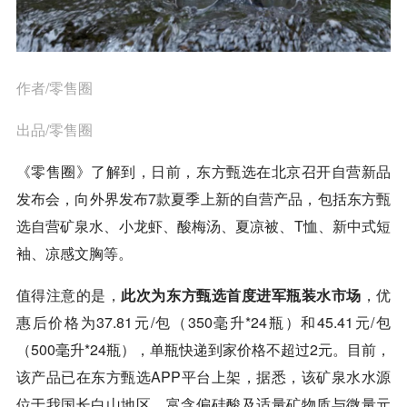
作者/零售圈
出品/零售圈
《零售圈》了解到，日前，东方甄选在北京召开自营新品
发布会，向外界发布7款夏季上新的自营产品，包括东方甄
选自营矿泉水、小龙虾、酸梅汤、夏凉被、T恤、新中式短
袖、凉感文胸等。
值得注意的是，
此次为东方甄选首度进军瓶装水市场
，优
惠后价格为37.81元/包（350毫升*24瓶）和45.41元/包
（500毫升*24瓶），单瓶快递到家价格不超过2元。目前，
该产品已在东方甄选APP平台上架，据悉，该矿泉水水源
位于我国长白山地区，富含偏硅酸及适量矿物质与微量元