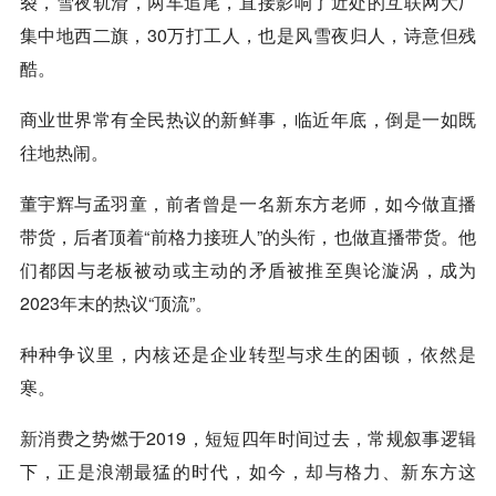
裂，雪夜轨滑，两车追尾，直接影响了近处的互联网大厂
集中地西二旗，30万打工人，也是风雪夜归人，诗意但残
酷。
商业世界常有全民热议的新鲜事，临近年底，倒是一如既
往地热闹。
董宇辉与孟羽童，前者曾是一名新东方老师，如今做直播
带货，后者顶着“前格力接班人”的头衔，也做直播带货。他
们都因与老板被动或主动的矛盾被推至舆论漩涡，成为
2023年末的热议“顶流”。
种种争议里，内核还是企业转型与求生的困顿，依然是
寒。
新消费
之势燃于2019，短短四年时间过去，常规叙事逻辑
下，正是浪潮最猛的时代，如今，却与格力、新东方这