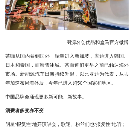
图源名创优品和
盒马
官方微博
茶咖从国内卷到国外，瑞幸进入新加坡，
库迪
进入韩国、
日本和泰国，而蜜雪冰城、
茶百道
们更早之前已触达海外
市场。新能源汽车出海持续升温，以比亚迪为代表，从去
年加速布局海外后，今年已进入超50个国家和地区。
中国品牌会涌现更多新可能、新故事。
消费者多变亦不变
明星“报复性”地开演唱会，歌迷、粉丝们也“报复性”地听；