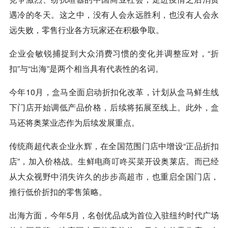
遇冷的冬天。这之中，没有人会永远胜利，也没有人会永
远失败，零售行业各方玩家还在积极争取。
企业会敏锐捕捉到大众消费习惯的变化并调整应对，“折
扣”与“出海”是两个相当具有代表性的名词。
今年10月，
盒马
全面启动折扣化改革，计划从
盒马
鲜生线
下门店开始调低产品价格，后续将拓展至线上。此外，
盒
马
还将奥莱业态作为后续发展重点。
传统商超代表企业
永辉
，在全国范围门店中增设“正品折扣
店”，加入价格战。生鲜电商
叮咚买菜
开设奥莱店。而已经
从大众视野中消失许久的步步高超市，也重启全国门店，
推行低价折扣的零售策略。
出海方面，今年5月，名创优品成为首位入驻纽约时代广场