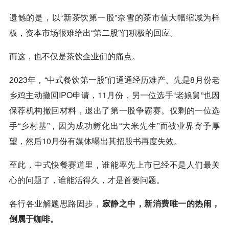
遗憾的是，以“新茶饮第一股”奈雪的茶市值大幅缩减为样
板，资本市场很难给出“第二股”们积极的回应。
而这，也不仅是茶饮企业们的痛点。
2023年，“中式餐饮第一股”们通通经历难产。先是8月份
老
乡鸡
主动撤回IPO申请，11月份，另一位选手“老娘舅”也因
保荐机构撤回材料，退出了第一股争霸赛。仅剩的一位选
手“乡村基”，因为成功孵化出“大米先生”而被业界寄予厚
望，然后10月份有媒体曝出其招股书再度失效。
至此，中式快餐赛道里，谁能率先上市已经不是人们最关
心的问题了，谁能活得久，才是首要问题。
各行各业解题思路固步，
寂静之中，
新消费
唯一的热闹，
倒属于
咖啡
。