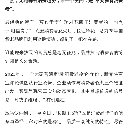
当然，
无论哪种消费趋势，唯一不变的，是“不要教育消费
者”。
最经典的翻车，莫过于
李佳琦
对花西子消费者的一句点
评“哪里贵了”，点燃消费者怒火后，也让蜂花、活力28等
国
货
老品牌们利用这股情绪，怒刷了一把存在感。
谁能迎来泼天的富贵总是毫无征兆，品牌方与消费者的博
弈却是长久命题。
2023年，一个大家普遍定调“消费遇冷”的年份，新零售商
业评论试图从行业态势、企业动作与消费者心态三个维度
出发，客观呈现它真实的动态变化。其中最想传递的信号
是，时势多维艰，总有机遇在。
应当认识到，时至今日，“长期主义”仍应是消费品牌们的信
条与圣经，它对应的是稳定、品质一众纯良的特性。尽管