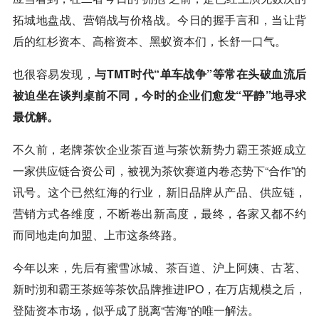
拓城地盘战、营销战与价格战。今日的握手言和，当让背
后的红杉资本、高榕资本、黑蚁资本们，长舒一口气。
也很容易发现，
与TMT时代“单车战争”等常在头破血流后
被迫坐在谈判桌前不同，今时的企业们愈发“平静”地寻求
最优解。
不久前，老牌茶饮企业
茶百道
与茶饮新势力霸王茶姬成立
一家供应链合资公司，被视为茶饮赛道内卷态势下“合作”的
讯号。这个已然红海的行业，新旧品牌从产品、供应链，
营销方式各维度，不断卷出新高度，最终，各家又都不约
而同地走向加盟、上市这条终路。
今年以来，先后有蜜雪冰城、
茶百道
、沪上阿姨、
古茗
、
新时沏和霸王茶姬等茶饮品牌推进IPO，在万店规模之后，
登陆资本市场，似乎成了脱离“苦海”的唯一解法。