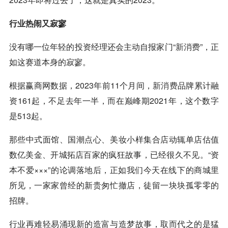
行业热闹又寂寥
没有哪一位年轻的投资经理还会主动自报家门“
新消费
”，正
如这赛道本身的寂寥。
根据赢商网数据，2023年前11个月间，
新消费
品牌累计融
资161起，不足去年一半，而在巅峰期2021年，这个数字
是513起。
那些中式面馆、国潮点心、美妆小样集合店动辄单店估值
数亿美金、开城拓店百家的疯狂故事，已经很久不见。“资
本不爱×××”的论调落地后，正如我们今天在线下的商城里
所见，一家家曾经的新贵匆忙撤店，徒留一块块孤零零的
招牌。
行业再难轻易涌现新的造富与造梦故事，取而代之的是猛