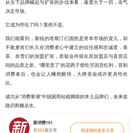
从当下品牌崛起与扩张的步伐来看，速度大于一切，名气
决定市场。
它成为悖论了吗？显然不是。
我们能看到，新锐的塔斯汀们固然是资本市场的宠儿，却
不敌麦肯们长久在消费者心中建立的信任感和忠诚度，喜
茶、奈雪们的加盟扩张，质疑会停留在其加盟店与直营店
间的品质之差。“哪里贵了”的花西子曾吃尽
国货
红利，背刺
消费者后，也会让人幡然醒悟，大牌美妆或许更具性价
比。
成功从“消费寒潮”中脱困而站稳脚跟的本土品牌们，未来道
路仍荆棘丛生。
新消费101
共
262
篇文章
阅读我的更多文章