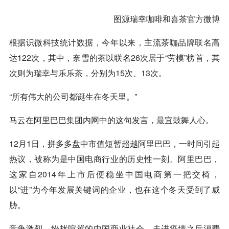
图源
瑞幸
咖啡和喜茶官方微博
根据识微科技统计数据，今年以来，主流茶咖品牌联名高
达122次，其中，奈雪的茶以联名26次居于“劳模”榜首，其
次则为
瑞幸
与乐乐茶，分别为15次、13次。
“所有伟大的公司都诞生在冬天里。”
马云在阿里巴巴集团内网中的这句发言，最宜鼓舞人心。
12月1日，拼多多盘中市值短暂超越阿里巴巴，一时间引起
热议，被称为是中国电商行业的历史性一刻。阿里巴巴，
这家自2014年上市后便稳坐中国电商第一把交椅，
以“进”为今年发展关键词的企业，也在这个冬天受到了威
胁。
竞争激烈、纷扰喧嚣的中国商业社会，走进疫情之后消费