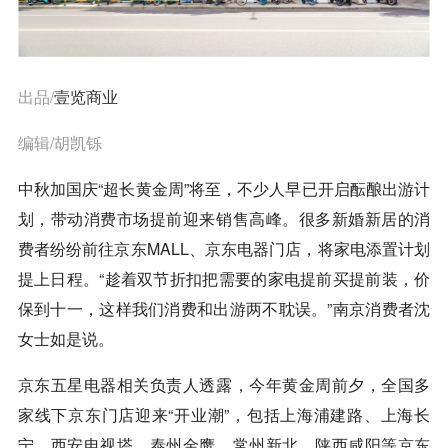
出品/
壹览商业
编辑/胡凯铄
中秋加国庆“超长黄金周”将至，不少人早已开启酝酿出游计
划，带动消费市场提前迎来销售高峰。很多新婚新居的消
费者纷纷前往
京东
MALL、
京东
电器门店，将家电添置计划
提上日程。“趁着双节折扣把需要的家电提前买提前装，价
保到十一，这样我们消费和出游两不耽误。”南京消费者沈
女士如是说。
京东
五星电器相关负责人透露，今年黄金周前夕，全国多
家线下
京东
门店迎来“开业潮”，包括上海浦建路、上海长
宁、西安电视塔、泰州金鹰、常州新北、陕西咸阳等
京东