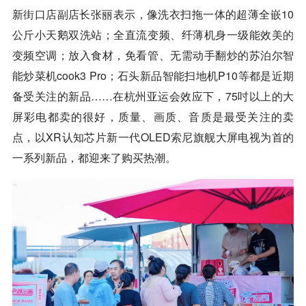
新街口店副店长张丽表示，像洗衣扫拖一体的超薄全嵌10
公斤小天鹅双洗站；全直流变频、纤薄机身一级能效
美的
变频空调；放入食材，免看管、无需动手翻炒的苏泊尔智
能炒菜机cook3 Pro；石头新品智能扫地机P10等都是近期
备受关注的新品……在杭州亚运会效应下，75吋以上的大
屏彩电都卖的很好，质量、画质、音质是最受关注的卖
点，以XR认知芯片新一代OLED
索尼
旗舰大屏电视为首的
一系列新品，都迎来了购买热潮。