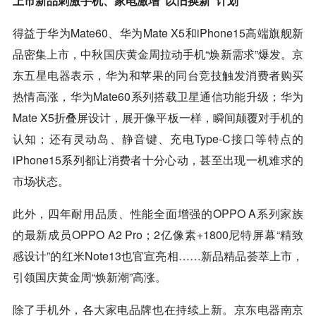
上市新品刺激手机、家电激增“以旧换新”计划
得益于华为Mate60、华为Mate X5和iPhone15高端旗舰新
品密集上市，中秋国庆黄金周拉动手机“焕新需求”爆发。京
东五星电器表示，华为和苹果的同台竞技触发消费者购买
热情高涨，华为Mate60系列搭载卫星通信功能升级；华为
Mate X5折叠屏设计，展开像平板一样，瞬间颠覆对手机的
认知；还有灵动岛、静音键、充电Type-C接口等特点的
iPhone15系列都让消费者十分心动，甚至出现一机难求的
市场状态。
此外，四年耐用品质、性能全面增强的OPPO A系列家族
的最新成员OPPO A2 Pro；2亿像素+1800尼特屏幕“精致
感设计”的红米Note13也官宣亮相……新品精品荟萃上市，
引领国庆黄金周“焕新潮”高涨。
除了手机外，各大家电品牌也在持续上新。
京东电器
南京