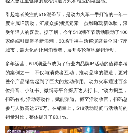
轻人更注重健康的放松消遣方式和相应的氛围感。
引起笔者关注的518潮圣节，是动力火车一手打造的一年一
度专属IP活动，汇聚众多潮流元素，点燃嗨玩新体验，深
受年轻人的喜爱。据了解，今年518潮圣节活动联动了100
家终端引爆潮圣新浪潮，30场千禧主题巡演席卷全国17座
城市，最大化的让利消费者，展开多轮落地促销活动。
多年运营，518潮圣节成为了行业内品牌IP活动的值得参考
的案例之一，不仅与消费者互动，推动品牌的塑造，更对
整个产品销售起到了巨大的拉动作用。动力火车通过百余
位
抖音
、
小红书
、微博等平台探店达人打卡、“动力揭盖，
扫码有礼”活动等动作，赋能渠道。截至活动收官，扫码总
参与人数高达570万。在销量上，518活动期间与活动前的
销量对比，整体提升了80.1%。