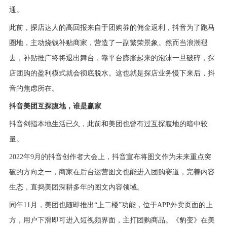
通。
此前，探店达人的高回报来自于团购券的佣金返利，抖音为了跑马
圈地，主动烧钱补贴商家，营造了一副繁荣景象。然而当浪潮褪
去，补贴推广终将退出舞台，靠平台膨胀起来的泡沫一旦破碎，探
店团购的盈利模式就会彻底脱水。这也就是探店业务慢下来后，抖
音的焦虑所在。
抖音
美团
互探腹地，谁是赢家
抖音剑指本地生活已久，此前和
美团
也曾有过互探腹地的暗中较
量。
2022年9月的抖音创作者大会上，抖音宣布将图文作为未来重点突
破的方向之一，商家在后台运营图文也能进入团购赛道，完善内容
生态，直捣
美团
深耕多年的图文内容领域。
同年11月，
美团
也随即推出“上二楼”功能，位于APP外卖页面的上
方，用户下滑即可进入短视频界面，主打团购商品。《豹变》在美