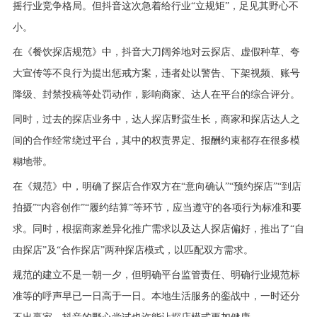
摇行业竞争格局。但抖音这次急着给行业“立规矩”，足见其野心不
小。
在《餐饮探店规范》中，抖音大刀阔斧地对云探店、虚假种草、夸
大宣传等不良行为提出惩戒方案，违者处以警告、下架视频、账号
降级、封禁投稿等处罚动作，影响商家、达人在平台的综合评分。
同时，过去的探店业务中，达人探店野蛮生长，商家和探店达人之
间的合作经常绕过平台，其中的权责界定、报酬约束都存在很多模
糊地带。
在《规范》中，明确了探店合作双方在“意向确认”“预约探店”“到店
拍摄”“内容创作”“履约结算”等环节，应当遵守的各项行为标准和要
求。同时，根据商家差异化推广需求以及达人探店偏好，推出了“自
由探店”及“合作探店”两种探店模式，以匹配双方需求。
规范的建立不是一朝一夕，但明确平台监管责任、明确行业规范标
准等的呼声早已一日高于一日。本地生活服务的銮战中，一时还分