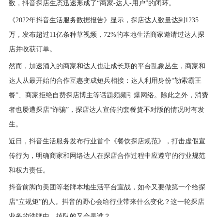
数，抖音探店生态迅速形成了“商家-达人-用户”的闭环。
《2022年抖音生活服务数据报告》显示，探店达人数量达到1235
万，发布超过11亿条种草视频，72%的本地生活商家邀请过达人探
店并收获订单。
然而，加速涌入的商家和达人也让成长期的平台乱象丛生，商家和
达人从最开始的合作互惠变成短兵相接：达人利用身份“勒索霸王
餐”、商家拒绝自费探店博主等话题频频引爆网络。除此之外，消费
者也屡遭探店“诈骗”，探店达人宣传的套餐货不对版的情况时有发
生。
近日，抖音生活服务发布行业首个《餐饮探店规范》，打击虚假宣
传行为，明确商家和网络达人在探店合作过程中应遵守的行业规范
和权力责任。
抖音前脚向
美团
等老牌本地生活平台宣战，如今又要做第一个给探
店“立规矩”的人。抖音的野心会给行业带来什么变化？这一轮探店
业务的洗牌中，掉队的又会是谁？