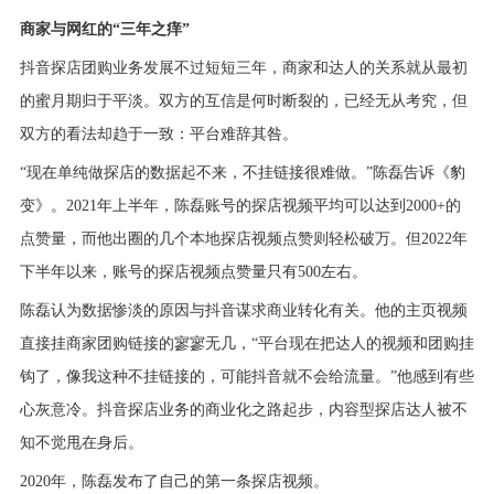
商家与网红的“三年之痒”
抖音探店团购业务发展不过短短三年，商家和达人的关系就从最初
的蜜月期归于平淡。双方的互信是何时断裂的，已经无从考究，但
双方的看法却趋于一致：平台难辞其咎。
“现在单纯做探店的数据起不来，不挂链接很难做。”陈磊告诉《豹
变》。2021年上半年，陈磊账号的探店视频平均可以达到2000+的
点赞量，而他出圈的几个本地探店视频点赞则轻松破万。但2022年
下半年以来，账号的探店视频点赞量只有500左右。
陈磊认为数据惨淡的原因与抖音谋求商业转化有关。他的主页视频
直接挂商家团购链接的寥寥无几，“平台现在把达人的视频和团购挂
钩了，像我这种不挂链接的，可能抖音就不会给流量。”他感到有些
心灰意冷。抖音探店业务的商业化之路起步，内容型探店达人被不
知不觉甩在身后。
2020年，陈磊发布了自己的第一条探店视频。