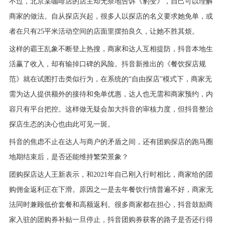
不过，北京某
咖啡
店的店主却无奈地告诉《豹变》，自己可以理解
商家的做法。自从探店兴起，很多人以探店的名义要求她免单，或
者在只有25平米活动空间的店面里摆拍良久，让她不胜其烦。
这样的霸王乱象不断登上热搜，商家和达人互相提防，抖音本地生
活赢了收入，却有输掉口碑的风险。抖音新推出的《餐饮探店规
范》就在试图打击类似行为，在系统的“自由探店”模式下，商家无
需为达人提供额外的接待和免单优惠，达人也无需和商家预约，内
容只有平台把控。这样做无疑会加大抖音的审核力度，但抖音整治
探店生态的决心也由此可见一斑。
抖音的焦虑不止在达人与商户的矛盾之间，还有团购探店的跑马圈
地期结束后，是否还能维持繁荣景象？
团购探店达人王新表示，和2021年自己刚入行时相比，商家给的团
购佣金返利正在下滑。原因之一是去年餐饮行情普遍不好，商家无
法同时兼顾低价套餐和高额返利。很多商家都在担心，抖音鼓励商
家入驻的团购券补贴一旦停止，抖音团购券获客的路子是否还行得