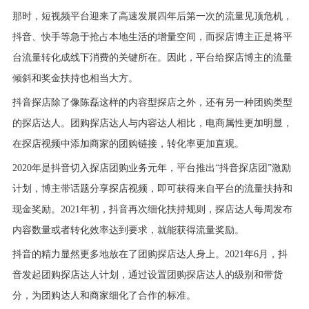
那时，短视频平台迎来了高速发展四年后第一次的流量见顶危机，
抖音、
快手
等急于抢占本地生活的增量空间，而探店博主正是将平
台流量转化成线下消费的关键所在。因此，平台给探店博主的流量
倾斜和奖金扶持也相当大方。
抖音探店除了像陈磊这样的内容型探店之外，还有另一种团购类型
的探店达人。团购探店达人与内容达人相比，电商属性更加明显，
在探店视频中添加商家的团购链接，转化率更加直观。
2020年是抖音切入探店团购业务元年，平台推出“抖音探店团”激励
计划，博主带话题分享探店视频，即可获得来自平台的流量扶持和
现金奖励。2021年初，抖音再次细化扶持规则，探店达人每周发布
内容数量或者转化效率达到要求，就能获得流量奖励。
抖音的精力显然更多地放在了团购探店达人身上。2021年6月，抖
音发起团购探店达人计划，通过设置团购探店达人的级别和带货
分，为团购达人和商家细化了合作的标准。