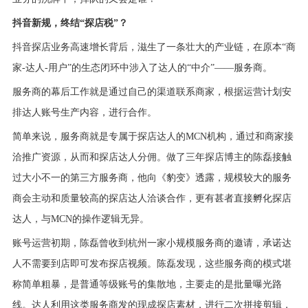
抖音新规，终结“探店税”？
抖音探店业务高速增长背后，滋生了一条壮大的产业链，在原本“商
家-达人-用户”的生态闭环中涉入了达人的“中介”——服务商。
服务商的幕后工作就是通过自己的渠道联系商家，根据运营计划安
排达人账号生产内容，进行合作。
简单来说，服务商就是专属于探店达人的MCN机构，通过和商家接
洽推广资源，从而和探店达人分佣。做了三年探店博主的陈磊接触
过大小不一的第三方服务商，他向《豹变》透露，规模较大的服务
商会主动和质量较高的探店达人洽谈合作，更有甚者直接孵化探店
达人，与MCN的操作逻辑无异。
账号运营初期，陈磊曾收到杭州一家小规模服务商的邀请，承诺达
人不需要到店即可发布探店视频。陈磊发现，这些服务商的模式堪
称简单粗暴，是普通等级账号的集散地，主要走的是批量曝光路
线。达人利用这类服务商发的现成探店素材，进行二次拼接剪辑，