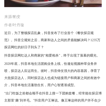
来源/豹变
作者/叶丹璇
近日，为了整顿探店乱象，
抖音
发布了行业首个《餐饮探店规
范》。
抖音
立规矩之后，商家和达人之间的矛盾能解决吗？1235万
探店网红的好日子到头了？
抖音
探店网红达人和商家的“相爱相杀”，终于出现了落幕的曙光。
2020年底，
抖音
本地生活团购业务上线，恰逢短视频种草业务井
喷，探店达人应运而生。彼时，
抖音
倚仗强大的内容基因，孕育了
大批探店达人，同时探店达人也成为链接用户和商家之间的有效中
介，抖音本地生活蓬勃生长，用户心智逐渐成型。
“出门吃饭之前都会顺手在抖音上搜一下团购套餐，经常能在探店博
主那里‘薅’到羊毛。”抖音用户王琳说。像王琳这样的用户并不在少