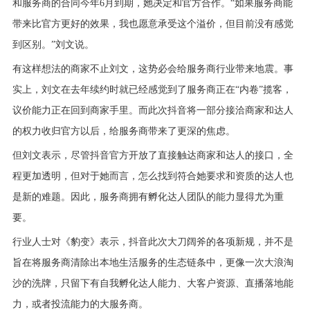
和服务商的合同今年6月到期，她决定和官方合作。“如果服务商能
带来比官方更好的效果，我也愿意承受这个溢价，但目前没有感觉
到区别。”刘文说。
有这样想法的商家不止刘文，这势必会给服务商行业带来地震。事
实上，刘文在去年续约时就已经感觉到了服务商正在“内卷”揽客，
议价能力正在回到商家手里。而此次抖音将一部分接洽商家和达人
的权力收归官方以后，给服务商带来了更深的焦虑。
但刘文表示，尽管抖音官方开放了直接触达商家和达人的接口，全
程更加透明，但对于她而言，怎么找到符合她要求和资质的达人也
是新的难题。因此，服务商拥有孵化达人团队的能力显得尤为重
要。
行业人士对《豹变》表示，抖音此次大刀阔斧的各项新规，并不是
旨在将服务商清除出本地生活服务的生态链条中，更像一次大浪淘
沙的洗牌，只留下有自我孵化达人能力、大客户资源、直播落地能
力，或者投流能力的大服务商。