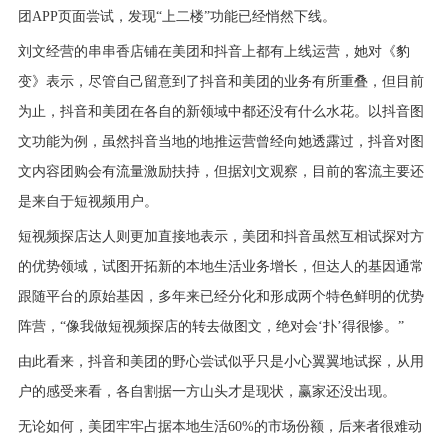
团APP页面尝试，发现“上二楼”功能已经悄然下线。
刘文经营的串串香店铺在美团和抖音上都有上线运营，她对《豹
变》表示，尽管自己留意到了抖音和美团的业务有所重叠，但目前
为止，抖音和美团在各自的新领域中都还没有什么水花。以抖音图
文功能为例，虽然抖音当地的地推运营曾经向她透露过，抖音对图
文内容团购会有流量激励扶持，但据刘文观察，目前的客流主要还
是来自于短视频用户。
短视频探店达人则更加直接地表示，美团和抖音虽然互相试探对方
的优势领域，试图开拓新的本地生活业务增长，但达人的基因通常
跟随平台的原始基因，多年来已经分化和形成两个特色鲜明的优势
阵营，“像我做短视频探店的转去做图文，绝对会‘扑’得很惨。”
由此看来，抖音和美团的野心尝试似乎只是小心翼翼地试探，从用
户的感受来看，各自割据一方山头才是现状，赢家还没出现。
无论如何，美团牢牢占据本地生活60%的市场份额，后来者很难动