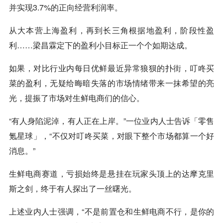
并实现3.7%的正向经营利润率。
从大本营上海盈利，再到长三角根据地盈利，阶段性盈
利……梁昌霖定下的盈利小目标正一个个如期达成。
如果，对比行业内每日优鲜最近异常狼狈的扑街，叮咚买
菜的盈利，无疑给晦暗失落的市场情绪带来一抹希望的亮
光，提振了市场对生鲜电商们的信心。
“有人身陷泥淖，有人正在上岸。”一位业内人士告诉「零售
氪星球」，“不仅对叮咚买菜，对眼下整个市场都算一个好
消息。”
生鲜电商赛道，亏损始终是悬挂在玩家头顶上的达摩克里
斯之剑，终于有人探出了一丝曙光。
上述业内人士强调，“不是前置仓和生鲜电商不行，是你的