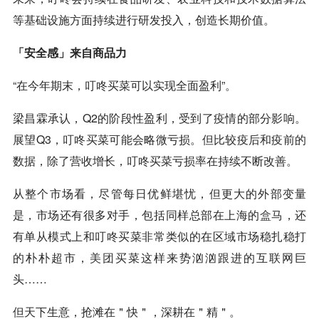
等基础设施方面持续进行研发投入，创造长期价值。
「安全感」来自商品力
“在今年期末，叮咚买菜可以实现全面盈利”。
梁昌霖承认，Q2的阶段性盈利，受到了疫情的部分影响。
展望Q3，叮咚买菜可能会略微亏损。但比较疫后和疫前的
数据，除了营收增长，叮咚买菜亏损率在持续不断改善。
从整个市场看，尽管每日优鲜堪忧，但更大的外部变量
是，市场还有很多对手，包括同样总部在上海的
盒马
，还
有单从模式上和叮咚买菜非常类似的在区域市场稳扎稳打
的朴朴超市，
美团
买菜这样来势汹汹跟进的互联网巨
头……
但天下生意，抢滩在＂快＂，深耕在＂精＂。