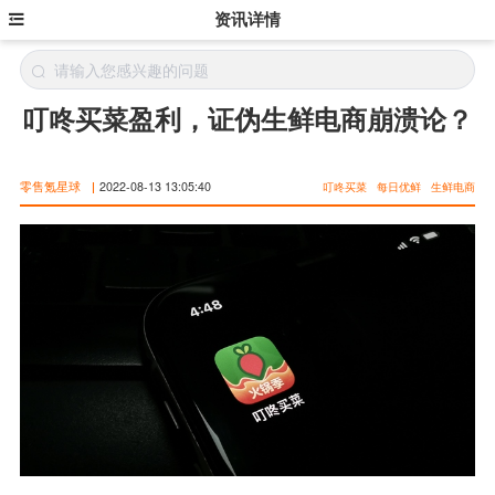
资讯详情
叮咚买菜盈利，证伪生鲜电商崩溃论？
零售氪星球
|
2022-08-13 13:05:40
叮咚买菜
每日优鲜
生鲜电商