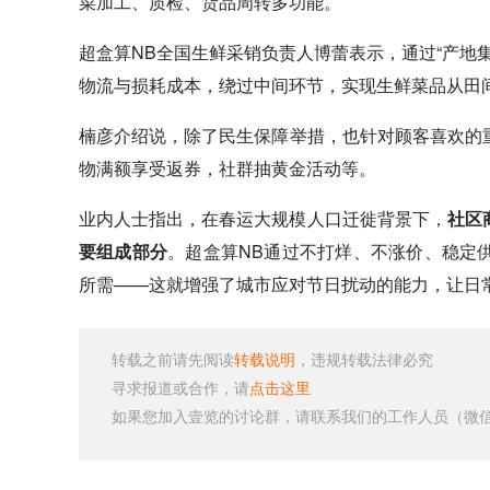
菜加工、质检、货品周转多功能。
超盒算NB全国生鲜采销负责人博蕾表示，通过“产地
物流与损耗成本，绕过中间环节，实现生鲜菜品从田
楠彦介绍说，除了民生保障举措，也针对顾客喜欢的
物满额享受返券，社群抽黄金活动等。
业内人士指出，在春运大规模人口迁徙背景下，
社区
要组成部分
。超盒算NB通过不打烊、不涨价、稳定
所需——这就增强了城市应对节日扰动的能力，让日常
转载之前请先阅读
转载说明
，违规转载法律必究
寻求报道或合作，请
点击这里
如果您加入壹览的讨论群，请联系我们的工作人员（微信号：s