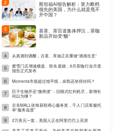
2
斯坦福AI报告解析：算力断档
领先的美国，为什么就是甩不
开中国？
3
喜茶、茶百道集体押注，茶咖
新品开始变“酸”
4
从真酒到酒酿，古茗、库迪正在重做“酒感生意”
蜜雪门店增速横盘、联名退烧，6月茶咖行业月度
5
报告正式发布
6
Momenta市值超过地平线，余凯还坐得住吗？
巨子生物开还“微商债”：旧模式红利耗尽，新增长
7
何以为继？
京东MALL张旭获联商心服务奖，千人门店客服托
8
举“服务温度”
9
2万美元一套，美国人正在阿里巴巴上买房
喜茶工艺首店开业，为何喜茶总能探索出新路