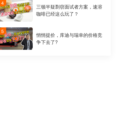
4
三顿半疑剽窃面试者方案，速溶
咖啡已经这么玩了？
5
悄悄提价，库迪与瑞幸的价格竞
争下去了?