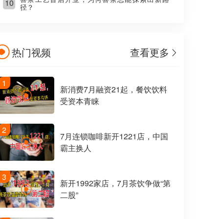
10
径？
热门视频
查看更多
1
新消费7月融资21起，餐饮饮料
受资本青睐
2
7月连锁咖啡新开1221店，中国
霸主换人
3
新开1992家店，7月茶饮争做“第
二股”