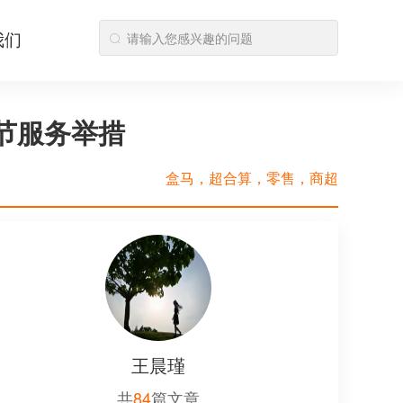
我们
节服务举措
盒马，超合算，零售，商超
王晨瑾
共
84
篇文章