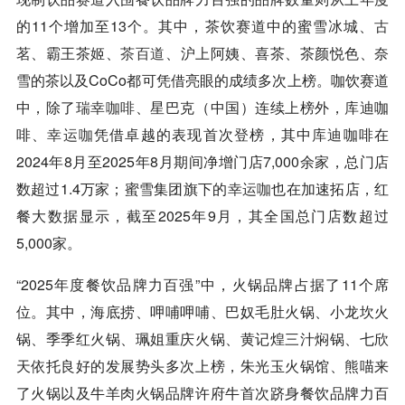
的11个增加至13个。其中，茶饮赛道中的蜜雪冰城、
古
茗
、霸王茶姬、
茶百道
、沪上阿姨、喜茶、茶颜悦色、奈
雪的茶以及CoCo都可凭借亮眼的成绩多次上榜。咖饮赛道
中，除了
瑞幸
咖啡
、星巴克（中国）连续上榜外，
库迪
咖
啡、
幸运咖
凭借卓越的表现首次登榜，其中
库迪
咖啡在
2024年8月至2025年8月期间净增门店7,000余家，总门店
数超过1.4万家；蜜雪集团旗下的
幸运咖
也在加速拓店，红
餐大数据显示，截至2025年9月，其全国总门店数超过
5,000家。
“2025年度餐饮品牌力百强”中，火锅品牌占据了11个席
位。其中，海底捞、呷哺呷哺、巴奴毛肚火锅、小龙坎火
锅、季季红火锅、珮姐重庆火锅、黄记煌三汁焖锅、七欣
天依托良好的发展势头多次上榜，朱光玉火锅馆、熊喵来
了火锅以及牛羊肉火锅品牌许府牛首次跻身餐饮品牌力百