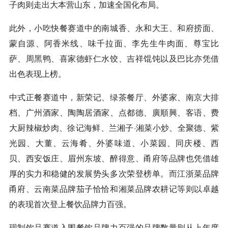
子肉则走出大本营山东，加速全国化布局。
此外，小吃快餐赛道中的南城香、永和大王、和府捞面、
蒙自源、阿香米线、味千拉面、李先生牛肉面、尊宝比
萨、周黑鸭、喜家德虾仁水饺、吉祥馄饨以及巴比亦凭借
出色表现上榜。
中式正餐赛道中，新荣记、绿茶餐厅、外婆家、南京大排
档、广州酒家、陶陶居酒家、点都德、廣順興、客语、费
大厨辣椒炒肉、徐记海鲜、兰湘子·湘菜小炒、全聚德、紫
光园、大董、云海肴、外婆味道、小菜园、同庆楼、西
贝、西安饭庄、眉州东坡、醉得意、甬府等品牌也凭借雄
厚的实力和稳健的发展势头多次荣登榜单。而江浙菜品牌
甬府、云南菜品牌茄子恰恰和湘菜品牌农耕记等则以卓越
的表现首次登上餐饮品牌力百强。
现制饮品赛道入围餐饮品牌力百强的品牌数量则从上年度