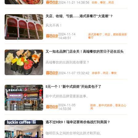
2024-11-21 14:38:56
自助，餐饮，闭店
关店、收缩、亏损……港式茶餐厅“大退潮”？
风光不再！
2024-11-14
港式茶餐厅，闭店，肥韬香港茶
14:48:51
餐厅
又一知名品牌门店全关！高端餐饮的苦日子还在后头
高端餐饮的出路到底在哪里？
2024-11-07 15:32:42
赤坂亭，闭店，餐饮
5元一个！“新中式烘焙”开始卖包子了
新中式烘焙品牌需要新故事。
2024-11-05
烘焙，新中式烘焙，墨茉点心
14:53:56
局
逃不过9块9！瑞幸还要将价格战打到美国？
咖啡巨头之间的全球化比拼才刚开始。