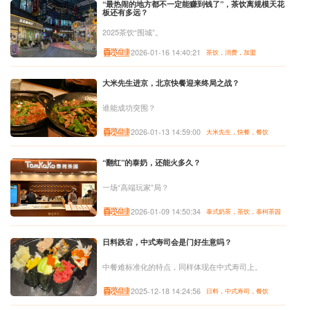
“最热闹的地方都不一定能赚到钱了”，茶饮离规模天花
板还有多远？
2025茶饮“围城”。
2026-01-16 14:40:21
茶饮，消费，加盟
大米先生进京，北京快餐迎来终局之战？
谁能成功突围？
2026-01-13 14:59:00
大米先生，快餐，餐饮
“翻红”的泰奶，还能火多久？
一场“高端玩家”局？
2026-01-09 14:50:34
泰式奶茶，茶饮，泰柯茶园
日料跌宕，中式寿司会是门好生意吗？
中餐难标准化的特点，同样体现在中式寿司上。
2025-12-18 14:24:56
日料，中式寿司，餐饮