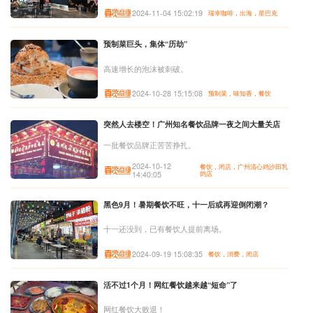
2024-11-04 15:02:19
瑞幸咖啡，出海，星巴克
预制菜巨头，集体“历劫”
高速增长的泡沫被刺破。
2024-10-28 15:15:08
预制菜，味知香，餐饮
突然人去楼空！广州知名餐饮品牌一夜之间大量关店
一批餐饮品牌正苦苦挣扎。
2024-10-12
餐饮，闭店，广州清心鸡沙田乳
14:40:05
鸽店
黑色9月！暑期餐饮不旺，十一后或再迎倒闭潮？
十一还没到，已有餐饮人提前离场。
2024-09-19 15:08:35
餐饮，消费，闭店
活不过1个月！网红餐饮越来越“短命”了
网红餐饮大败退！