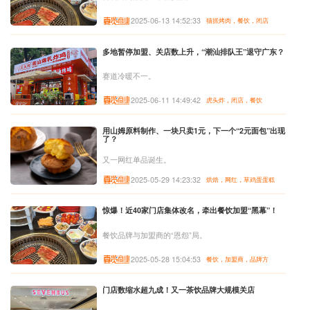
2025-06-13 14:52:33
猫抓烤肉，餐饮，闭店
多地暂停加盟、关店数上升，“潮汕排队王”退守广东？
赛道冷暖不一。
2025-06-11 14:49:42
虎头炸，闭店，餐饮
用山姆原料制作、一块只卖1元，下一个“2元面包”出现
了？
又一网红单品诞生。
2025-05-29 14:23:32
烘焙，网红，草鸡蛋蛋糕
惊爆！近40家门店集体改名，牵出餐饮加盟“黑幕”！
餐饮品牌与加盟商的“恩怨”局。
2025-05-28 15:04:53
餐饮，加盟商，品牌方
门店数缩水超九成！又一茶饮品牌大规模关店