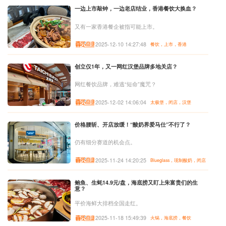
一边上市敲钟，一边老店结业，香港餐饮大换血？
又有一家香港餐企被指可能上市。
2025-12-10 14:27:48
餐饮，上市，香港
创立仅1年，又一网红汉堡品牌多地关店？
网红餐饮品牌，难逃“短命”魔咒？
2025-12-02 14:06:04
太极堡，闭店，汉堡
价格腰斩、开店放缓！“酸奶界爱马仕”不行了？
仍有细分赛道的机会点。
2025-11-24 14:20:25
Blueglass，现制酸奶，闭店
鲍鱼、生蚝14.9元/盘，海底捞又盯上朱富贵们的生
意？
平价海鲜大排档全国走红。
2025-11-18 15:49:39
火锅，海底捞，餐饮