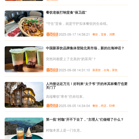
餐饮老板打响堂食“保卫战”
“守住”堂食，就是守护实体餐饮的生命线。
2025-09-17 14:58:21
餐饮，堂食，消费
中国新茶饮品牌集体登陆北美市场，新的出海神话？
突然间都爱上了北美的“奶茶局”？
2025-09-08 14:31:10
新茶饮，出海，茶饮
人均曾达近万元！好利来“太子爷”开的米其林餐厅也要
关门了
高端餐饮“寒冬”仍未结束。
2025-09-05 14:34:04
餐饮，闭店，EHB
第一批“村咖”开不下去了，“主理人”们做错了什么？
村咖本质上是一门生意。