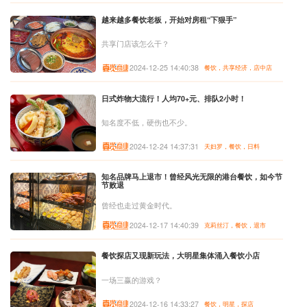
越来越多餐饮老板，开始对房租“下狠手”
共享门店该怎么干？
2024-12-25 14:40:38
餐饮，共享经济，店中店
日式炸物大流行！人均70+元、排队2小时！
知名度不低，硬伤也不少。
2024-12-24 14:37:31
天妇罗，餐饮，日料
知名品牌马上退市！曾经风光无限的港台餐饮，如今节
节败退
曾经也走过黄金时代。
2024-12-17 14:40:39
克莉丝汀，餐饮，退市
餐饮探店又现新玩法，大明星集体涌入餐饮小店
一场三赢的游戏？
2024-12-16 14:33:27
餐饮，明星，探店