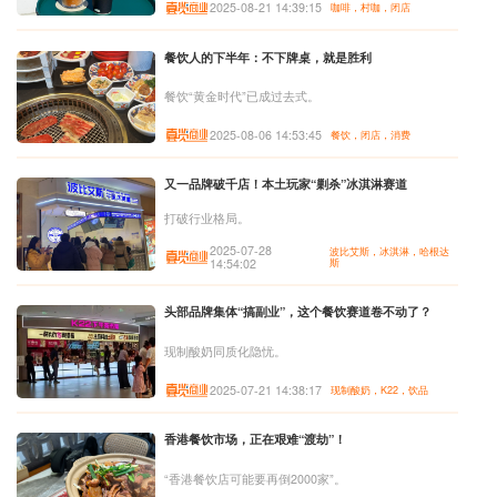
2025-08-21 14:39:15
咖啡，村咖，闭店
餐饮人的下半年：不下牌桌，就是胜利
餐饮“黄金时代”已成过去式。
2025-08-06 14:53:45
餐饮，闭店，消费
又一品牌破千店！本土玩家“剿杀”冰淇淋赛道
打破行业格局。
2025-07-28
波比艾斯，冰淇淋，哈根达
14:54:02
斯
头部品牌集体“搞副业”，这个餐饮赛道卷不动了？
现制酸奶同质化隐忧。
2025-07-21 14:38:17
现制酸奶，K22，饮品
香港餐饮市场，正在艰难“渡劫”！
“香港餐饮店可能要再倒2000家”。