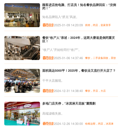
顾客进店抢电脑、打店员！知名餐饮品牌回应：“没倒
闭！”
知名品牌陷入“挤兑”风波。
2025-01-09 14:20:09
烘焙，闭店，皇家美孚
餐饮“收尸人”亲述：2024年，这两大赛道是倒闭重灾
区！
“收尸人”开始给同行“收尸”。
2025-01-06 14:37:46
餐饮，二手设备回收，茶饮
面积高达5000平！2025年，餐饮业又流行开大店了？
千平大店频现。
2024-12-31 14:38:40
餐饮，开店，大店
多地门店关停，“冰淇淋天花板”遭围剿
高端滤镜失效。
2024-12-26 14:30:00
哈根达斯，闭店，冰淇淋