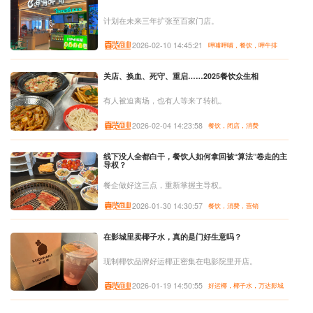
计划在未来三年扩张至百家门店。
2026-02-10 14:45:21
呷哺呷哺，餐饮，呷牛排
关店、换血、死守、重启……2025餐饮众生相
有人被迫离场，也有人等来了转机。
2026-02-04 14:23:58
餐饮，闭店，消费
线下没人全都白干，餐饮人如何拿回被“算法”卷走的主
导权？
餐企做好这三点，重新掌握主导权。
2026-01-30 14:30:57
餐饮，消费，营销
在影城里卖椰子水，真的是门好生意吗？
现制椰饮品牌好运椰正密集在电影院里开店。
2026-01-19 14:50:55
好运椰，椰子水，万达影城