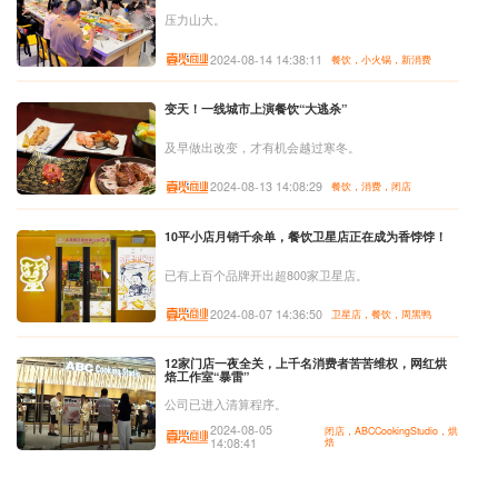
压力山大。
2024-08-14 14:38:11
餐饮，小火锅，新消费
变天！一线城市上演餐饮“大逃杀”
及早做出改变，才有机会越过寒冬。
2024-08-13 14:08:29
餐饮，消费，闭店
10平小店月销千余单，餐饮卫星店正在成为香饽饽！
已有上百个品牌开出超800家卫星店。
2024-08-07 14:36:50
卫星店，餐饮，周黑鸭
12家门店一夜全关，上千名消费者苦苦维权，网红烘
焙工作室“暴雷”
公司已进入清算程序。
2024-08-05
闭店，ABCCookingStudio，烘
14:08:41
焙