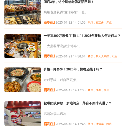
闭店3年，这个烘焙老牌复活回归！
烘焙老牌获得“复活卷轴”一张。
2025-01-22 14:51:56
烘焙，宜芝多，开业
一年近300万家餐厅“阵亡”！2025年餐饮人何去何从？
一大批餐厅没熬过“寒冬”。
2025-01-21 14:36:04
餐饮，豪大大鸡排，闭店
价格一降再降！2025年，快餐还能干吗？
对对手狠，对自己更狠。
2025-01-17 14:17:30
餐饮，快餐，低价
被曝团队解散、多地闭店，茅台不卖冰淇淋了？
高端冰淇淋遇冷。
2025-01-10 14:17:45
茅台，冰淇淋，闭店