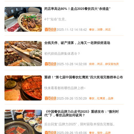
闭店率高达80%！盘点2025餐饮四大“杀猪盘”
4个“短命”生意。
2025-11-12 14:18:42
餐饮，消费，闭店
全线关停、破产清算，上海又一老牌烘焙退场
初代烘焙品牌集体遇冷？
2025-10-28 14:32:08
烘焙，闭店，静安面包房
重磅！“第七届中国餐饮红鹰奖”四大奖项完整榜单公布
快来看看都有哪些品牌上榜~
2025-09-26 15:50:29
餐饮，红鹰奖，品牌
《中国餐饮品牌力白皮书2025》重磅发布：“微利时
代”下，餐饮品牌如何破局？
后台回复“品牌力2025”，限时获取本报告完整版。
2025-09-26 15:45:06
餐饮，报告，品牌