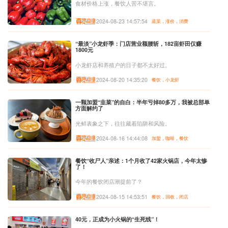
食材价格上涨，餐饮人苦不堪言。
2024-08-23 14:57:54
蔬菜，涨价，消费
“最淡”小龙虾季：门店营业额腰斩，182亩虾田仅赚
1800元
小龙虾店和养殖户的日子都不太好过。
2024-08-20 14:35:20
餐饮，小龙虾
一颗加盟“韭菜”的自白：半年亏掉80多万，我被总部单
方面解约了
光鲜表象之下，往往藏着陷阱和风险。
2024-08-16 14:44:08
加盟，咖啡，餐饮
餐饮“收尸人”亲述：1个月收了42家火锅店，今年太惨
了！
今年的餐饮闭店潮提前了？
2024-08-15 14:53:51
餐饮，回收，闭店
40元，正成为小火锅的“生死线”！