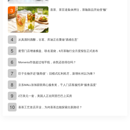
3
喜茶、茶百道集体押注，茶咖新品开始变“酸”
4
从真酒到酒酿，古茗、库迪正在重做“酒感生意”
5
蜜雪门店增速横盘、联名退烧，6月茶咖行业月度报告正式发布
6
Momenta市值超过地平线，余凯还坐得住吗？
7
巨子生物开还“微商债”：旧模式红利耗尽，新增长何以为继？
8
京东MALL张旭获联商心服务奖，千人门店客服托举“服务温度”
9
2万美元一套，美国人正在阿里巴巴上买房
10
喜茶工艺首店开业，为何喜茶总能探索出新路径？