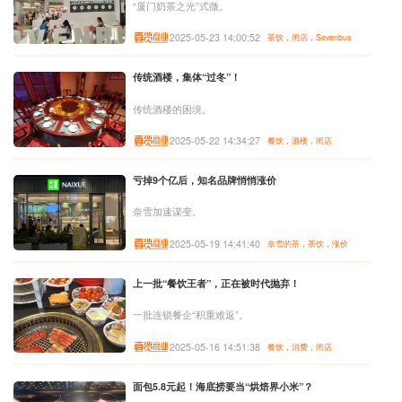
“厦门奶茶之光”式微。
2025-05-23 14:00:52
茶饮，闭店，Sevenbus
传统酒楼，集体“过冬”！
传统酒楼的困境。
2025-05-22 14:34:27
餐饮，酒楼，闭店
亏掉9个亿后，知名品牌悄悄涨价
奈雪加速谋变。
2025-05-19 14:41:40
奈雪的茶，茶饮，涨价
上一批“餐饮王者”，正在被时代抛弃！
一批连锁餐企“积重难返”。
2025-05-16 14:51:38
餐饮，消费，闭店
面包5.8元起！海底捞要当“烘焙界小米”？