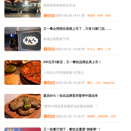
海底捞首家烘焙店开业。
2025-05-09 14:41:59
海底捞，跨界，烘焙
又一餐企悄悄在美国上市了，只有12家门店……
多项运营数据下滑。
2025-04-21 14:36:55
牛大人，餐饮，上市
5年仅开3家店，又一餐饮品牌赴美上市！
上市后公司市值将超1亿美元。
2025-03-26 15:09:27
餐饮，上市，HappyCity
裁员95%！知名品牌宣布暂停中国业务
“暂停中国业务是痛苦但必要的选择。”
2025-03-05 15:18:07
植物肉，别样肉客，闭店
又一批餐厅倒下，餐饮业遭遇“倒春寒”！