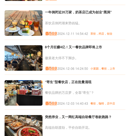
一年倒闭近20万家，奶茶店已成为创业“黑洞”
茶饮店倒闭潮来势凶猛。
2024-12-11 14:54:42
茶饮，闭店，创业
8个月狂赚4亿！又一餐饮品牌即将上市
徽菜老大停不下脚步。
2024-12-06 14:24:50
小菜园，餐饮，上市
“寄生”型餐饮店，正在批量涌现
餐饮品牌的万店梦，全靠“寄生”？
2024-12-03 14:40:43
餐饮，咖啡，店中店
突然停业，又一网红高端自助餐厅卷款跑路？
高端自助渡劫，平价自助开花。