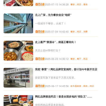
2025-07-15 14:36:28
餐饮，闭店，香港
北上广深，沦为餐饮创业“地狱”
一线城市干餐饮，太难了！
2025-07-04 14:42:40
餐饮，闭店，消费
史上最严“禁酒令”，倒逼正餐转向！
关店止损or降维打击？
2025-06-23 14:30:12
餐饮，餐厅，闭店
突然“暴雷”！网红品牌官宣倒闭，曾计划今年新开百店
曾获雷军旗下资本近千万美元投资。
2025-06-17 14:45:56
欢牛蛋糕屋，烘焙，闭店
网红品牌接连闭店！曾是全国多地的“排队王”……
传统烤肉品类迎来新挑战。