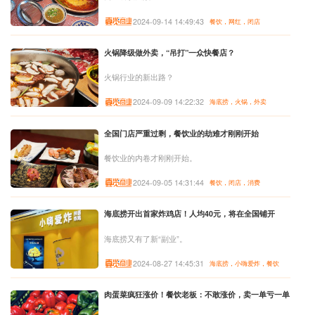
2024-09-14 14:49:43
餐饮，网红，闭店
火锅降级做外卖，“吊打”一众快餐店？
火锅行业的新出路？
2024-09-09 14:22:32
海底捞，火锅，外卖
全国门店严重过剩，餐饮业的劫难才刚刚开始
餐饮业的内卷才刚刚开始。
2024-09-05 14:31:44
餐饮，闭店，消费
海底捞开出首家炸鸡店！人均40元，将在全国铺开
海底捞又有了新“副业”。
2024-08-27 14:45:31
海底捞，小嗨爱炸，餐饮
肉蛋菜疯狂涨价！餐饮老板：不敢涨价，卖一单亏一单