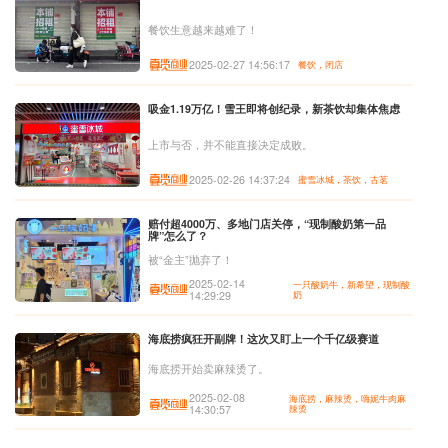
餐饮生意越来越难了！
2025-02-27 14:56:17
餐饮，闭店
吸金1.19万亿！雪王即将创纪录，新茶饮却集体焦虑
上市与否，并不能直接决定成败。
2025-02-26 14:37:24
蜜雪冰城，茶饮，古茗
赔付超4000万、多地门店关停，“现制酸奶第一品
牌”怎么了？
被“金主”抛弃了！
2025-02-14
一只酸奶牛，新希望，现制酸
14:29:29
奶
海底捞疯狂开副牌！这次又盯上一个千亿级赛道
海底捞开始卖麻辣烫了。
2025-02-08
海底捞，麻辣烫，嗨妮牛肉麻
14:30:57
辣烫