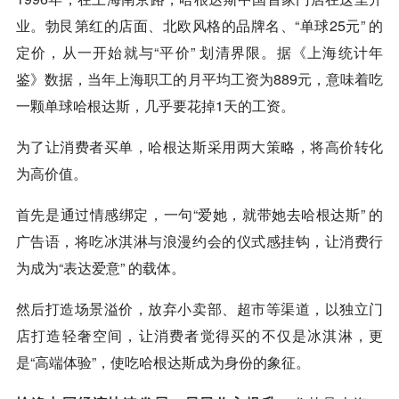
业。勃艮第红的店面、北欧风格的品牌名、“单球25元” 的
定价，从一开始就与“平价” 划清界限。据《上海统计年
鉴》数据，当年上海职工的月平均工资为889元，意味着吃
一颗单球哈根达斯，几乎要花掉1天的工资。
为了让消费者买单，哈根达斯采用两大策略，将高价转化
为高价值。
首先是通过情感绑定，一句“爱她，就带她去哈根达斯” 的
广告语，将吃冰淇淋与浪漫约会的仪式感挂钩，让消费行
为成为“表达爱意” 的载体。
然后打造场景溢价，放弃小卖部、超市等渠道，以独立门
店打造轻奢空间，让消费者觉得买的不仅是冰淇淋，更
是“高端体验”，使吃哈根达斯成为身份的象征。