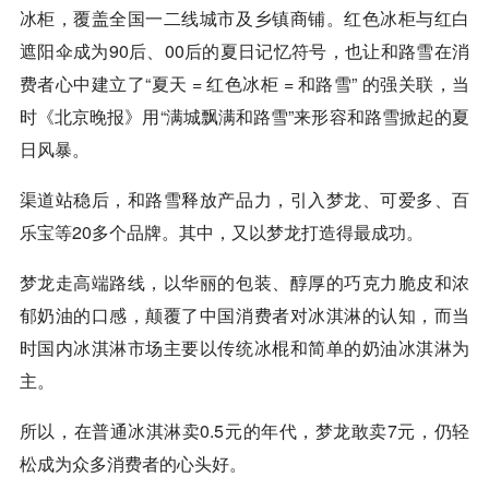
冰柜，覆盖全国一二线城市及乡镇商铺。红色冰柜与红白
遮阳伞成为90后、00后的夏日记忆符号，也让和路雪在消
费者心中建立了“夏天 = 红色冰柜 = 和路雪” 的强关联，当
时《北京晚报》用“满城飘满和路雪”来形容和路雪掀起的夏
日风暴。
渠道站稳后，和路雪释放产品力，引入梦龙、可爱多、百
乐宝等20多个品牌。其中，又以梦龙打造得最成功。
梦龙走高端路线，以华丽的包装、醇厚的巧克力脆皮和浓
郁奶油的口感，颠覆了中国消费者对冰淇淋的认知，而当
时国内冰淇淋市场主要以传统冰棍和简单的奶油冰淇淋为
主。
所以，在普通冰淇淋卖0.5元的年代，梦龙敢卖7元，仍轻
松成为众多消费者的心头好。