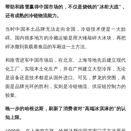
帮助和路雪赢得中国市场的，不仅是烧钱的“冰柜大战”，
还有成熟的冷链物流能力。
当时中国本土品牌无法走向全国，冷链技术便是一大妨
碍。国内很多地方的冷藏运输是用大锤敲碎大冰块，再把
碎冰撒到装载着食品的车厢这一土方法。
和路雪进军中国市场后，在北京、上海等地先后建立现代
化工厂，实现本土化生产，并在广州建立大型冷库，无论
是设备还是技术都是从国外进口。可见，梦龙的突围，表
面是品牌光环的胜利，实则是冷链物流、供应链控制力的
较量。
晚一步的哈根达斯，刷新了消费者对“高端冰淇淋的”的认
知上限。
1996年，在上海南京路，哈根达斯中国首家门店在这里开