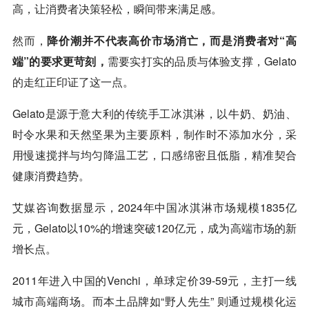
高，让消费者决策轻松，瞬间带来满足感。
然而，
降价潮并不代表高价市场消亡，而是消费者对“高
端”的要求更苛刻，
需要实打实的品质与体验支撑，Gelato
的走红正印证了这一点。
Gelato是源于意大利的传统手工冰淇淋，以牛奶、奶油、
时令水果和天然坚果为主要原料，制作时不添加水分，采
用慢速搅拌与均匀降温工艺，口感绵密且低脂，精准契合
健康消费趋势。
艾媒咨询数据显示，2024年中国冰淇淋市场规模1835亿
元，Gelato以10%的增速突破120亿元，成为高端市场的新
增长点。
2011年进入中国的Venchi，单球定价39-59元，主打一线
城市高端商场。而本土品牌如“野人先生” 则通过规模化运