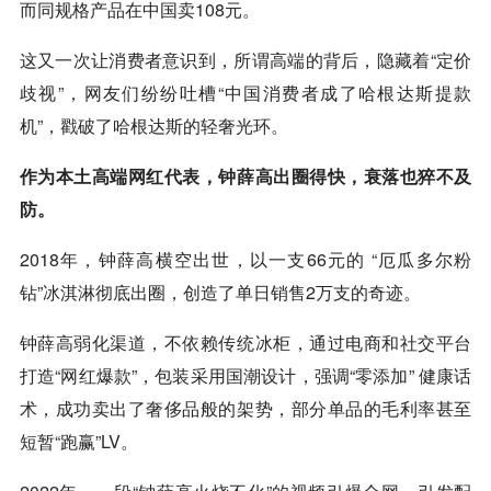
而同规格产品在中国卖108元。
这又一次让消费者意识到，所谓高端的背后，隐藏着“定价
歧视”，网友们纷纷吐槽“中国消费者成了哈根达斯提款
机”，戳破了哈根达斯的轻奢光环。
作为本土高端网红代表，钟薛高出圈得快，衰落也猝不及
防。
2018年，钟薛高横空出世，以一支66元的 “厄瓜多尔粉
钻”冰淇淋彻底出圈，创造了单日销售2万支的奇迹。
钟薛高弱化渠道，不依赖传统冰柜，通过电商和社交平台
打造“网红爆款”，包装采用国潮设计，强调“零添加” 健康话
术，成功卖出了奢侈品般的架势，部分单品的毛利率甚至
短暂“跑赢”LV。