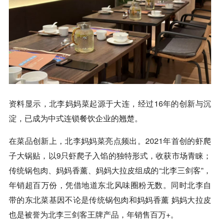
资料显示，北李妈妈菜起源于大连，经过16年的创新与沉
淀，已成为中式连锁餐饮企业的翘楚。
在菜品创新上，北李妈妈菜亮点频出。2021年首创的虾爬
子大锅贴，以9只虾爬子入馅的独特形式，收获市场青睐；
传统锅包肉、妈妈香薰、妈妈大拉皮组成的“北李三剑客”，
年销超百万份，凭借地道东北风味圈粉无数。同时北李自
带的东北菜基因不论是传统锅包肉和妈妈香薰 妈妈大拉皮
也是被誉为北李三剑客王牌产品，年销售百万+。