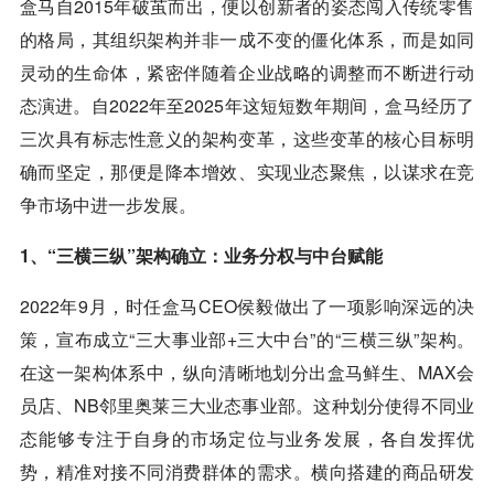
盒马自2015年破茧而出，便以创新者的姿态闯入传统零售
的格局，其组织架构并非一成不变的僵化体系，而是如同
灵动的生命体，紧密伴随着企业战略的调整而不断进行动
态演进。自2022年至2025年这短短数年期间，盒马经历了
三次具有标志性意义的架构变革，这些变革的核心目标明
确而坚定，那便是降本增效、实现业态聚焦，以谋求在竞
争市场中进一步发展。
1、“三横三纵”架构确立：业务分权与中台赋能
2022年9月，时任盒马CEO侯毅做出了一项影响深远的决
策，宣布成立“三大事业部+三大中台”的“三横三纵”架构。
在这一架构体系中，纵向清晰地划分出盒马鲜生、MAX会
员店、NB邻里奥莱三大业态事业部。这种划分使得不同业
态能够专注于自身的市场定位与业务发展，各自发挥优
势，精准对接不同消费群体的需求。横向搭建的商品研发