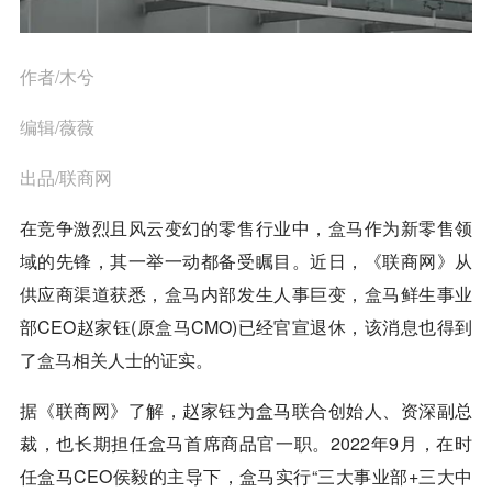
作者/木兮
编辑/薇薇
出品/联商网
在竞争激烈且风云变幻的零售行业中，
盒马
作为新零售领
域的先锋，其一举一动都备受瞩目。近日，《联商网》从
供应商渠道获悉，
盒马
内部发生人事巨变，
盒马
鲜生事业
部CEO赵家钰(原
盒马
CMO)已经官宣退休，该消息也得到
了
盒马
相关人士的证实。
据《联商网》了解，赵家钰为盒马联合创始人、资深副总
裁，也长期担任盒马首席商品官一职。2022年9月，在时
任盒马CEO侯毅的主导下，盒马实行“三大事业部+三大中