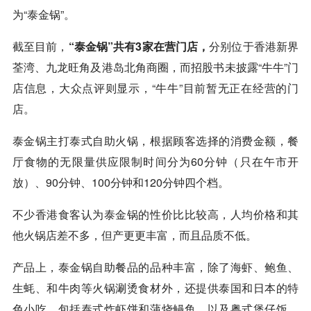
为“泰金锅”。
截至目前，
“泰金锅”共有3家在营门店，
分别位于香港新界
荃湾、九龙旺角及港岛北角商圈，而招股书未披露“牛牛”门
店信息，大众点评则显示，“牛牛”目前暂无正在经营的门
店。
泰金锅主打泰式自助火锅，根据顾客选择的消费金额，餐
厅食物的无限量供应限制时间分为60分钟（只在午市开
放）、90分钟、100分钟和120分钟四个档。
不少香港食客认为泰金锅的性价比比较高，人均价格和其
他火锅店差不多，但产更更丰富，而且品质不低。
产品上，泰金锅自助餐品的品种丰富，除了海虾、鲍鱼、
生蚝、和牛肉等火锅涮烫食材外，还提供泰国和日本的特
色小吃，包括泰式炸虾饼和蒲烧鳗鱼，以及粤式煲仔饭、