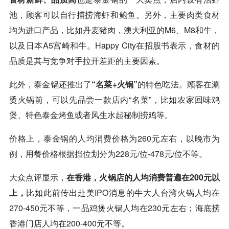
池，顾客可以自行捕捞海虾和鲍鱼。另外，主要肉类食材
均为进口产品，比如丹麦猪肉，澳大利亚的M6、M8和牛，
以及日本A5宫崎和牛。Happy City在招股书表示，食材的
品质是其与竞争对手拉开差距的主要因素。
此外，泰金锅还推出了
“名菜+火锅”
的特色吃法。顾客在涮
烫火锅前，可以先品尝一款店内“名菜”，比如农家回味鸡
煲、特色泰金烤鱼或者风生水起秘制捞鸡等。
价格上，泰金锅的人均消费价格为260元左右，以晚市为
例，用餐价格根据挡位划分为228元/位-478元/位不等。
大众点评显示，
在香港，火锅店的人均消费普遍在200元以
上，
比如此前传出赴美IPO消息的牛大人台湾火锅人均在
270-450元不等，一品鸡煲火锅人均在230元左右；海底捞
香港门店人均在200-400元不等。