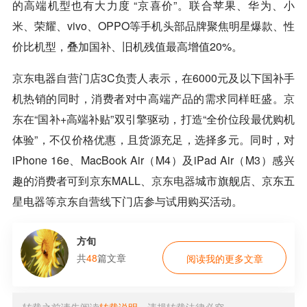
的高端机型也有大力度 “京喜价”。联合苹果、华为、小
米、荣耀、vivo、OPPO等手机头部品牌聚焦明星爆款、性
价比机型，叠加国补、旧机残值最高增值20%。
京东
电器自营门店3C负责人表示，在6000元及以下国补手
机热销的同时，消费者对中高端产品的需求同样旺盛。
京
东
在“国补+高端补贴”双引擎驱动，打造“全价位段最优购机
体验”，不仅价格优惠，且货源充足，选择多元。同时，对
iPhone 16e、MacBook Air（M4）及iPad Air（M3）感兴
趣的消费者可到京东MALL、
京东电器
城市旗舰店、京东五
星电器等京东自营线下门店参与试用购买活动。
方旬
共
48
篇文章
阅读我的更多文章
转载之前请先阅读
转载说明
，违规转载法律必究