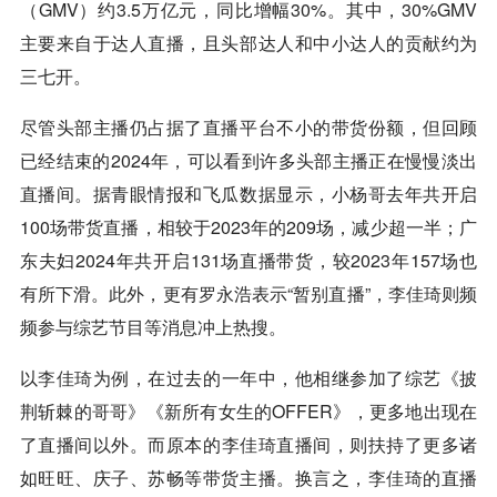
（GMV）约3.5万亿元，同比增幅30%。其中，30%GMV
主要来自于达人直播，且头部达人和中小达人的贡献约为
三七开。
尽管头部主播仍占据了直播平台不小的带货份额，但回顾
已经结束的2024年，可以看到许多头部主播正在慢慢淡出
直播间。据青眼情报和飞瓜数据显示，小杨哥去年共开启
100场带货直播，相较于2023年的209场，减少超一半；广
东夫妇2024年共开启131场直播带货，较2023年157场也
有所下滑。此外，更有罗永浩表示“暂别直播”，
李佳琦
则频
频参与综艺节目等消息冲上热搜。
以
李佳琦
为例，在过去的一年中，他相继参加了综艺《披
荆斩棘的哥哥》《新所有女生的OFFER》，更多地出现在
了直播间以外。而原本的
李佳琦
直播间，则扶持了更多诸
如旺旺、庆子、苏畅等带货主播。换言之，
李佳琦
的直播