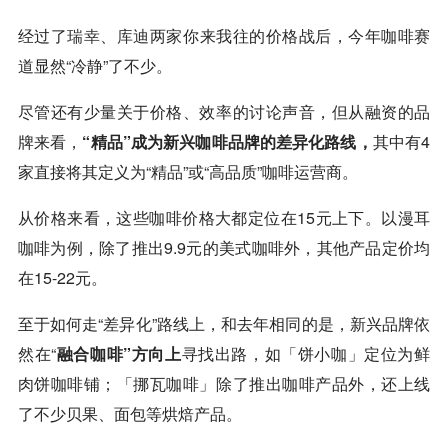
经过了
瑞幸
、
库迪
两家你来我往的价格战后，今年咖啡赛
道显然“冷静”了不少。
尽管还有少量关于价格、效率的讨论声音，但从融资的品
牌来看，
“精品”成为新兴咖啡品牌的差异化路线，
其中有4
家直接将其定义为“精品”或“高品质”咖啡运营商。
从价格来看，这些咖啡价格大都定位在15元上下。以漫耳
咖啡为例，除了推出9.9元的美式咖啡外，其他产品定价均
在15-22元。
至于如何走“差异化”路线上，和去年相同的是，新兴品牌依
然在“
融合咖啡”方向上
寻找出路，如「饼小咖」定位为鲜
肉饼咖啡铺；「挪瓦咖啡」除了推出咖啡产品外，还上线
了不少贝果、面包等烘焙产品。