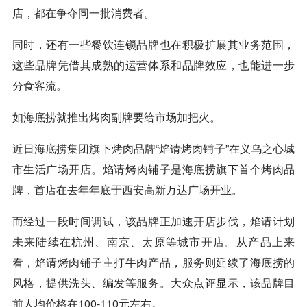
店，都在争夺同一批消费者。
同时，还有一些餐饮连锁品牌也在积极扩展其业务范围，
这些品牌凭借其成熟的运营体系和品牌效应，也能进一步
分食客流。
如海底捞就推出烤肉副牌要给市场加把火。
近日海底捞集团旗下烤肉品牌“焰请烤肉铺子”在义乌之心城
市生活广场
开店
。焰请烤肉铺子是海底捞旗下首个烤肉品
牌，首店在去年年底于西安高新万达广场开业。
而经过一段时间调试，该品牌正加速
开店
步伐，焰请计划
未来陆续在杭州、南京、太原等城市
开店
。从产品上来
看，焰请烤肉铺子主打牛肉产品，服务则延续了海底捞的
风格，提供洗头、编发等服务。大众点评显示，该品牌目
前人均价格在100-110元左右。