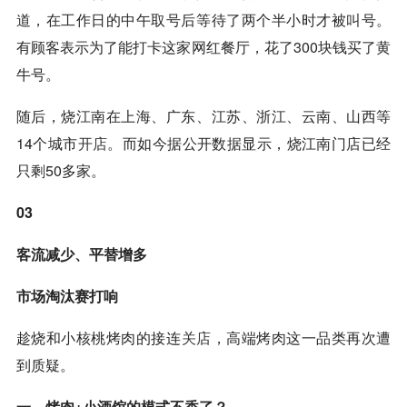
道，在工作日的中午取号后等待了两个半小时才被叫号。
有顾客表示为了能打卡这家网红餐厅，花了300块钱买了黄
牛号。
随后，烧江南在上海、广东、江苏、浙江、云南、山西等
14个城市
开店
。而如今据公开数据显示，烧江南门店已经
只剩50多家。
03
客流减少、平替增多
市场淘汰赛打响
趁烧和小核桃烤肉的接连
关店
，高端烤肉这一品类再次遭
到质疑。
一、烤肉+小酒馆的模式不香了？