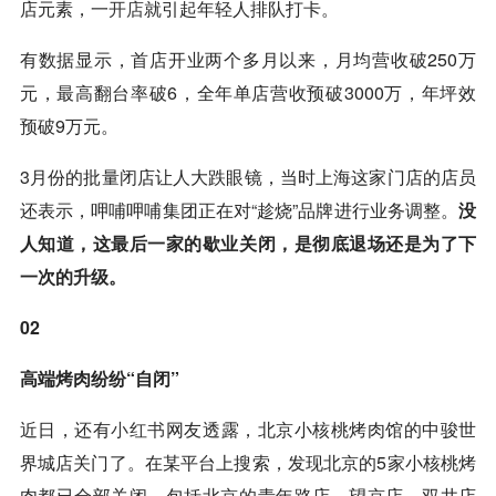
店元素，一
开店
就引起年轻人排队打卡。
有数据显示，首店开业两个多月以来，月均营收破250万
元，最高翻台率破6，全年单店营收预破3000万，年坪效
预破9万元。
3月份的批量闭店让人大跌眼镜，当时上海这家门店的店员
还表示，呷哺呷哺集团正在对“趁烧”品牌进行业务调整。
没
人知道，这最后一家的歇业关闭，是彻底退场还是为了下
一次的升级。
02
高端烤肉纷纷“自闭”
近日，还有
小红书
网友透露，北京小核桃烤肉馆的中骏世
界城店关门了。在某平台上搜索，发现北京的5家小核桃烤
肉都已全部关闭，包括北京的青年路店、望京店、双井店