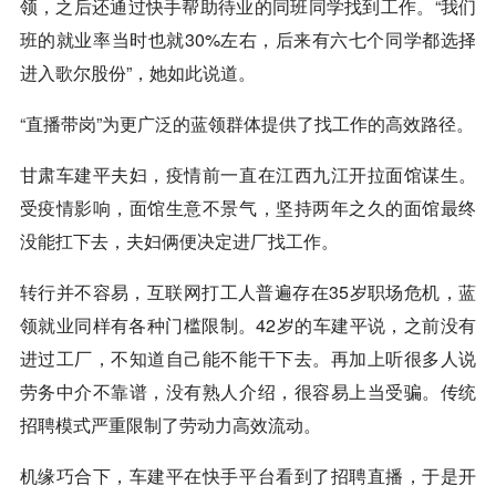
领，之后还通过快手帮助待业的同班同学找到工作。“我们
班的就业率当时也就30%左右，后来有六七个同学都选择
进入歌尔股份”，她如此说道。
“直播带岗”为更广泛的蓝领群体提供了找工作的高效路径。
甘肃车建平夫妇，疫情前一直在江西九江开拉面馆谋生。
受疫情影响，面馆生意不景气，坚持两年之久的面馆最终
没能扛下去，夫妇俩便决定进厂找工作。
转行并不容易，互联网打工人普遍存在35岁职场危机，蓝
领就业同样有各种门槛限制。42岁的车建平说，之前没有
进过工厂，不知道自己能不能干下去。再加上听很多人说
劳务中介不靠谱，没有熟人介绍，很容易上当受骗。传统
招聘模式严重限制了劳动力高效流动。
机缘巧合下，车建平在快手平台看到了招聘直播，于是开