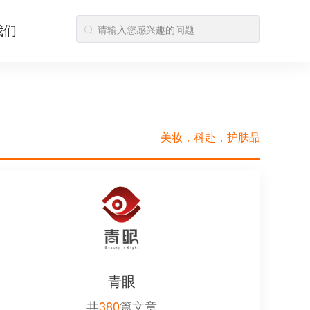
我们
美妆，科赴，护肤品
青眼
共
380
篇文章