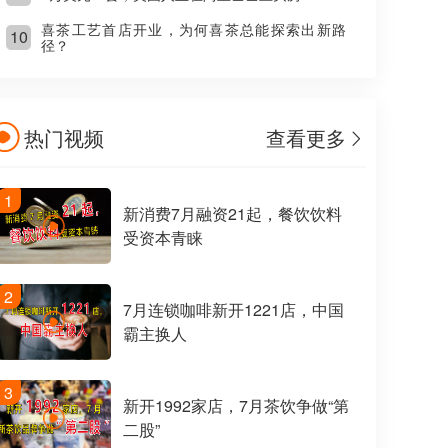
喜茶工艺首店开业，为何喜茶总能探索出新路
10
径？
热门视频
查看更多
1
新消费7月融资21起，餐饮饮料
受资本青睐
2
7月连锁咖啡新开1221店，中国
霸主换人
3
新开1992家店，7月茶饮争做“第
二股”