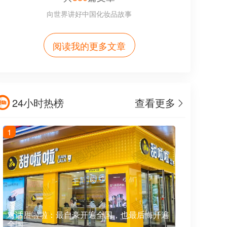
向世界讲好中国化妆品故事
阅读我的更多文章
24小时热榜
查看更多
1
对话甜啦啦：最自豪开遍全国，也最后悔开遍
全国