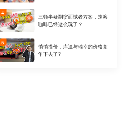
4
三顿半疑剽窃面试者方案，速溶
咖啡已经这么玩了？
5
悄悄提价，库迪与瑞幸的价格竞
争下去了?