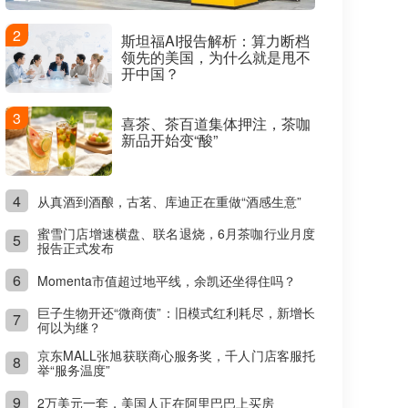
2
斯坦福AI报告解析：算力断档
领先的美国，为什么就是甩不
开中国？
3
喜茶、茶百道集体押注，茶咖
新品开始变“酸”
4
从真酒到酒酿，古茗、库迪正在重做“酒感生意”
蜜雪门店增速横盘、联名退烧，6月茶咖行业月度
5
报告正式发布
6
Momenta市值超过地平线，余凯还坐得住吗？
巨子生物开还“微商债”：旧模式红利耗尽，新增长
7
何以为继？
京东MALL张旭获联商心服务奖，千人门店客服托
8
举“服务温度”
9
2万美元一套，美国人正在阿里巴巴上买房