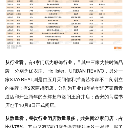
从行业看，
有4家门店为服饰行业，且其中三家为快时尚品
牌，分别为优衣库、Hollister、URBAN REVIVO，另外一
家STAYREAL则是由五月天阿信和插画艺术家不二良创立
的品牌；有2家商超闭店，分别为开业18年的华润万家西青
道店和开业两年的
永辉
超市洛阳王府井店；西安的茑屋书
店也于10月8日正式闭店。
从数量看，餐饮行业闭店数量最多，共关闭27家门店，占
比达75%，
其中又有6家门店为圣安娜饼屋这一品牌。据了