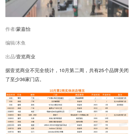
作者/
蒙嘉怡
编辑/木鱼
出品/
壹览商业
据
壹览商业
不完全统计，10月第二周，共有25个品牌关闭
了至少36家门店。