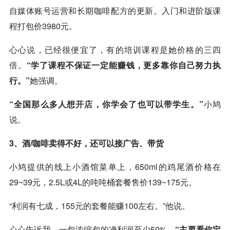
自媒体账号运营和长期咖啡配方的更新。入门和进阶版课
程打包价3980元。
心心说，已经很便宜了，有的培训课程是她价格的三四
倍。
“学了课程不保证一定能赚钱，更多靠你自己努力执
行。”
她强调。
“全国那么多人想
开店
，你学会了也可以带学生。”
小鸠
说。
3、酒/咖啡卖得不好，还可以接广告、带货
小鸠提供的线上小酒馆菜单上，650ml的鸡尾酒价格在
29~39元，2.5L或4L的吨吨桶套餐售价139~175元。
“利润有七成，155元的套餐能赚100左右。”他说。
心心告诉我，一包浓缩包的净利润至少50%，
“主要看你定