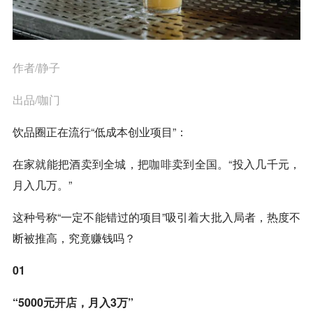
作者/静子
出品/咖门
饮品圈正在流行“低成本创业项目”：
在家就能把酒卖到全城，把
咖啡
卖到全国。“投入几千元，
月入几万。”
这种号称“一定不能错过的项目”吸引着大批入局者，热度不
断被推高，究竟赚钱吗？
01
“5000元
开店
，月入3万”