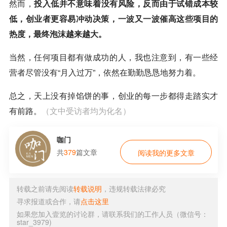
然而，
投入低并不意味着没有风险，反而由于试错成本较
低，创业者更容易冲动决策，一波又一波催高这些项目的
热度，最终泡沫越来越大。
当然，任何项目都有做成功的人，我也注意到，有一些经
营者尽管没有“月入过万”，依然在勤勤恳恳地努力着。
总之，天上没有掉馅饼的事，创业的每一步都得走踏实才
有前路。
（文中受访者均为化名）
咖门
共
379
篇文章
阅读我的更多文章
转载之前请先阅读
转载说明
，违规转载法律必究
寻求报道或合作，请
点击这里
如果您加入壹览的讨论群，请联系我们的工作人员（微信号：
star_3979)