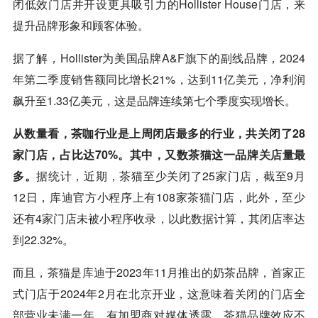
闭低效门店并开设更具吸引力的Hollister House门店，来
提升品牌形象和顾客体验。
据了解，Hollister为美国品牌A&F旗下的副线品牌，2024
年第二季度销售额同比增长21%，达到11亿美元，净利润
飙升至1.33亿美元，这是品牌连续第七个季度实现增长。
从数量看，茶咖行业是上周闭店最多的行业，共关闭了28
家门店，占比达70%。其中，又数茶猫这一品牌
关店
量最
多。
据统计，近期，茶猫至少关闭了25家门店，截至9月
12日，
库迪
官方小程序上有108家茶猫门店，此外，至少
还有4家门店未被小程序收录，以此数据计算，其闭店率达
到22.32%。
而且，茶猫是
库迪
于2023年11月推出的奶茶品牌，首家正
式门店于2024年2月在北京开业，这意味着关闭的门店全
部营业未满一年。有加盟商对媒体透露，茶猫品牌效应不