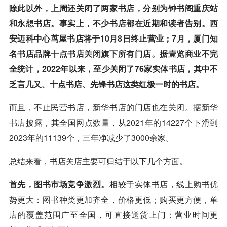
除此以外，上周还关闭了两家书店，分别为钟书阁重庆站
和永想书店。事实上，不少书店都在近期和读者告别。西
安迈科中心茑屋书店将于10月8日终止营业；7月，厦门知
名书店品牌十点书店关闭旗下所有门店。据
壹览商业
不完
全统计，2022年以来，至少关闭了76家实体书店，其中不
乏言几又、十点书店、先锋书店这类红极一时的书店。
而且，不止民营书店，新华书店的门店也在关闭。据新华
书店披露，其全国网点数量，从2021年的14227个下滑到
2023年的11139个，三年净减少了3000余家。
总结来看，书店
关店
主要可归结于以下几个方面。
首先，图书市场竞争激烈。
相较于实体书店，线上购书优
势更大：图书种类更加齐全，价格更低；购买更方便，单
店的覆盖范围广至全国，可直接送货上门；营业时间更