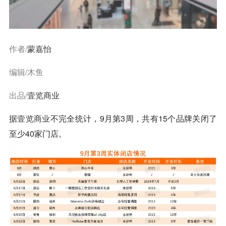
作者/
蒙嘉怡
编辑/木鱼
出品/
壹览商业
据
壹览商业
不完全统计，9月第3周，共有15个品牌关闭了
至少40家门店。