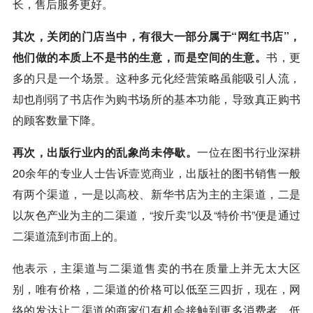
长，售后服务更好。
其次，关闭的门店当中，有很大一部分属于“网红书店”，
他们做的本质上不是书的生意，而是空间的生意。
书，更
多的只是一个场景。这种多元化经营策略虽能吸引人流，
却也削弱了书店作为购书场所的基本功能，导致真正购书
的顾客数量下降。
再次，出版行业内的乱象尚未停歇。
一位在图书行业深耕
20余年的专业人士告诉
壹览商业
，出版社的图书销售一般
有两个渠道，一是以高校、新华书店为主的主渠道，二是
以灰色产业为主的二渠道，“按斤卖”以及“特价书”便是通过
二渠道流到市面上的。
他表示，主渠道与二渠道售卖的书在质量上并无太大区
别，唯有价格，二渠道的价格可以低至三四折，现在，网
络的发达让二渠道的商家们有机会接触到更多消费者，低