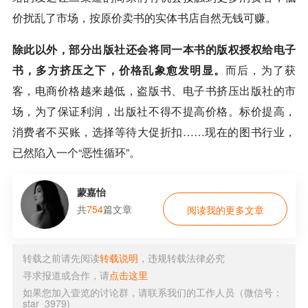
价扰乱了市场，按原价卖书的实体书店自然无钱可赚。
除此以外，部分出版社还会将同一本书的版权授权给电子
书，多方挤压之下，价格乱象愈发明显。
而后，为了获
客，电商价格越来越低，盗版书、电子书挤压出版社的市
场，为了保证利润，出版社不得不提高价格。标价提高，
消费者不买账，选择等待大促折扣……现在的图书行业，
已然陷入一个“恶性循环”。
蒙嘉怡
共
754
篇文章
阅读我的更多文章
转载之前请先阅读
转载说明
，违规转载法律必究
寻求报道或合作，请
点击这里
如果您加入壹览的讨论群，请联系我们的工作人员（微信号：
star_3979)